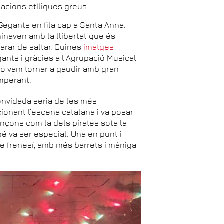
cacions etíliques greus.
Gegants en fila cap a Santa Anna.
inaven amb la llibertat que és
parar de saltar. Quines
imatges
ants i gràcies a l'Agrupació Musical
o vam tornar a gaudir amb gran
imperant.
onvidada seria de les més
ionant l’escena catalana i va posar
cançons com la dels pirates sota la
bé va ser especial. Una en punt i
e frenesí, amb més barrets i màniga