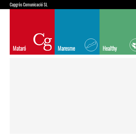
Capgròs Comunicació SL
Mataró
Maresme
Healthy