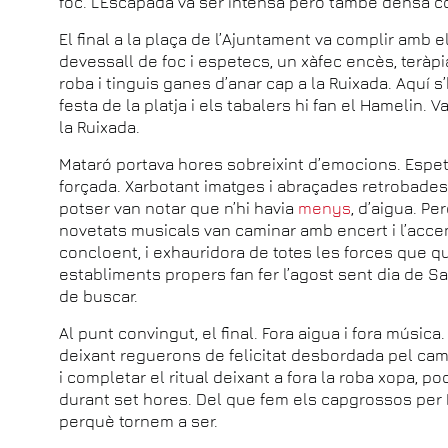
foc. L’Escapada va ser intensa però també densa c
El final a la plaça de l’Ajuntament va complir amb e
devessall de foc i espetecs, un xàfec encès, teràpi
roba i tinguis ganes d’anar cap a la Ruixada. Aquí 
festa de la platja i els tabalers hi fan el Hamelin. 
la Ruixada.
Mataró portava hores sobreixint d’emocions. Espe
forçada. Xarbotant imatges i abraçades retrobades. E
potser van notar que n’hi havia
menys
, d’aigua. Pe
novetats musicals van caminar amb encert i l’accent
concloent, i exhauridora de totes les forces que 
establiments propers fan fer l’agost sent dia de Sa
de buscar.
Al punt convingut, el final. Fora aigua i fora músic
deixant reguerons de felicitat desbordada pel camí.
i completar el ritual deixant a fora la roba xopa, p
durant set hores. Del que fem els capgrossos per 
perquè tornem a ser.