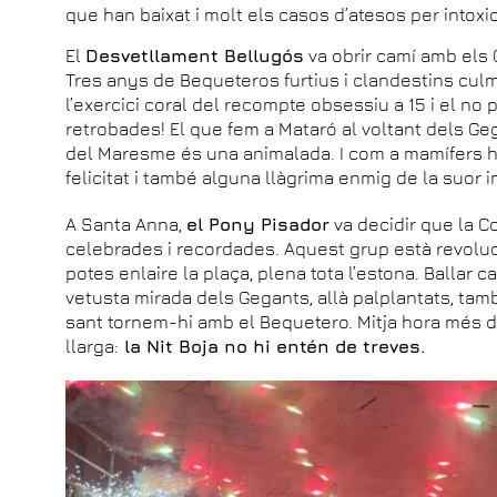
que han baixat i molt els casos d’atesos per intoxi
El
Desvetllament Bellugós
va obrir camí amb els 
Tres anys de Bequeteros furtius i clandestins culm
l’exercici coral del recompte obsessiu a 15 i el no 
retrobades! El que fem a Mataró al voltant dels Geg
del Maresme és una animalada. I com a mamífers h
felicitat i també alguna llàgrima enmig de la suor 
A Santa Anna,
el Pony Pisador
va decidir que la C
celebrades i recordades. Aquest grup està revoluc
potes enlaire la plaça, plena tota l’estona. Ballar 
vetusta mirada dels Gegants, allà palplantats, tam
sant tornem-hi amb el Bequetero. Mitja hora més d
llarga:
la Nit Boja no hi entén de treves.