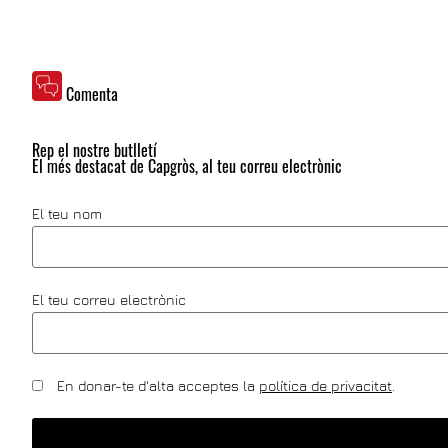
Comenta
Rep el nostre butlletí
El més destacat de Capgròs, al teu correu electrònic
El teu nom
El teu correu electrònic
En donar-te d'alta acceptes la
política de privacitat
.