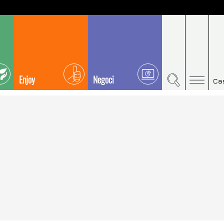
Enjoy
Negoci
Ca