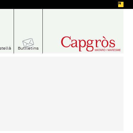
stellà
Butlletins