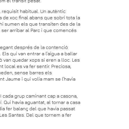
om el trànsit pesat.
l requisit habitual. Un autèntic
a de xoc final abans que sobri tota la
s’hi sumen els que transiten des de la
Va ser arribar al Parc i que comencés
tegant després de la contenció
ls qui van entrar a l’aigua a ballar
rò van quedar xops si eren a lloc. Les
 local es va fer sentir. Preciosa,
queden, sense barres els
nt Jaume i qui volia mam se l’havia
a. I cada grup caminant cap a casona,
 Qui havia aguantat, al tornar a casa
odia fer balanç del que havia passat
Les Santes. Del que tornem a fer