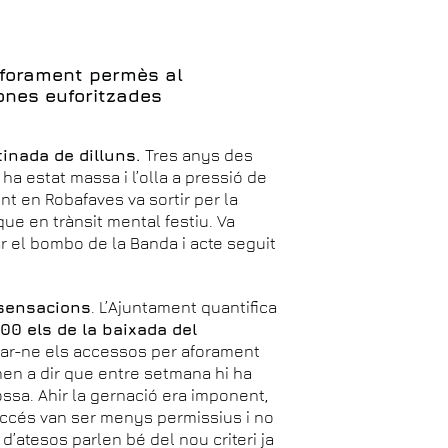
’aforament permès al
ones euforitzades
tinada de dilluns.
Tres anys des
ha estat massa i l’olla a pressió de
nt en Robafaves va sortir per la
que en trànsit mental festiu. Va
r el bombo de la Banda i acte seguit
 sensacions
. L’Ajuntament quantifica
000 els de la baixada del
ncar-ne els accessos per aforament
nen a dir que entre setmana hi ha
ossa. Ahir la gernació era imponent,
accés van ser menys permissius i no
d’atesos parlen bé del nou criteri ja