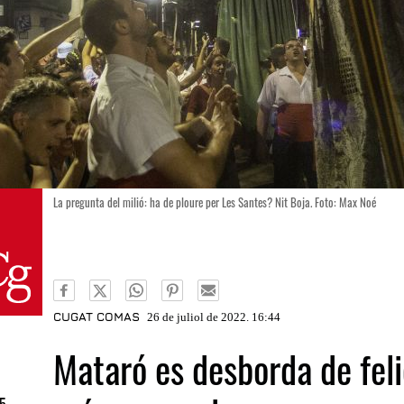
La pregunta del milió: ha de ploure per Les Santes? Nit Boja. Foto: Max Noé
CUGAT COMAS
26 de juliol de 2022. 16:44
Mataró es desborda de felic