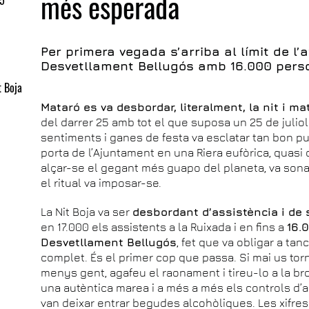
més esperada
25
Per primera vegada s’arriba al límit de l
Desvetllament Bellugós amb 16.000 pers
t Boja
Mataró es va desbordar, literalment, la nit i ma
del darrer 25 amb tot el que suposa un 25 de juliol 
sentiments i ganes de festa va esclatar tan bon pu
porta de l’Ajuntament en una Riera eufòrica, quasi 
alçar-se el gegant més guapo del planeta, va sona
el ritual va imposar-se.
La Nit Boja va ser
desbordant d’assistència i de
en 17.000 els assistents a la Ruixada i en fins a
16.
Desvetllament Bellugós
, fet que va obligar a ta
complet. És el primer cop que passa. Si mai us tor
menys gent, agafeu el raonament i tireu-lo a la br
una autèntica marea i a més a més els controls d’
van deixar entrar begudes alcohòliques. Les xifres 