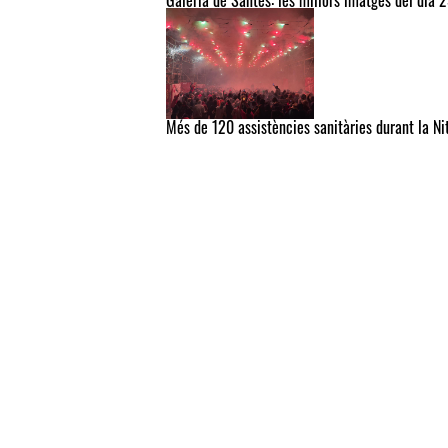
Galeria de Santes: les millors imatges del dia 
Més de 120 assistències sanitàries durant la Ni