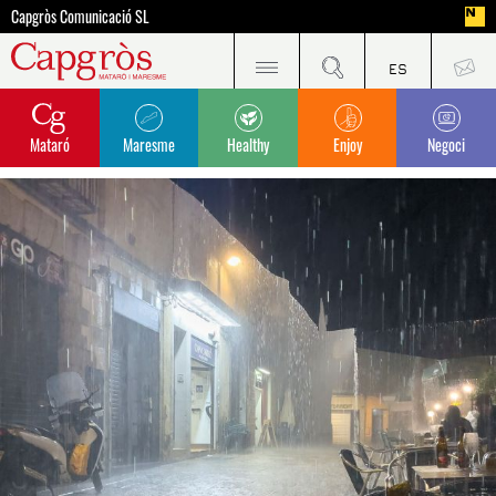
Capgròs Comunicació SL
Mataró
Maresme
Healthy
Enjoy
Negoci