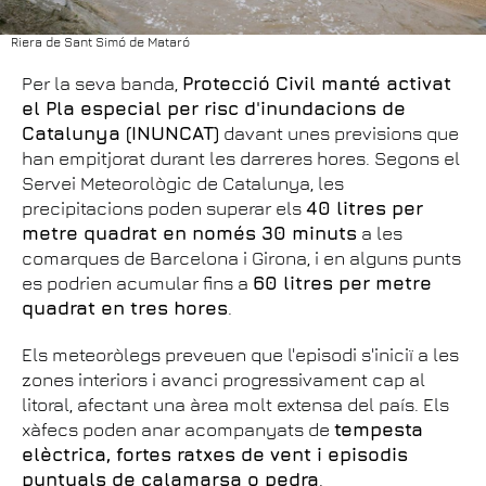
Riera de Sant Simó de Mataró
Per la seva banda,
Protecció Civil manté activat
el Pla especial per risc d'inundacions de
Catalunya (INUNCAT)
davant unes previsions que
han empitjorat durant les darreres hores. Segons el
Servei Meteorològic de Catalunya, les
precipitacions poden superar els
40 litres per
metre quadrat en només 30 minuts
a les
comarques de Barcelona i Girona, i en alguns punts
es podrien acumular fins a
60 litres per metre
quadrat en tres hores
.
Els meteoròlegs preveuen que l'episodi s'iniciï a les
zones interiors i avanci progressivament cap al
litoral, afectant una àrea molt extensa del país. Els
xàfecs poden anar acompanyats de
tempesta
elèctrica, fortes ratxes de vent i episodis
puntuals de calamarsa o pedra
.