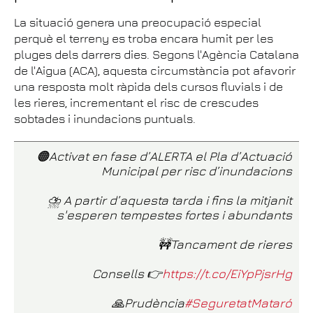
La situació genera una preocupació especial
perquè el terreny es troba encara humit per les
pluges dels darrers dies. Segons l'Agència Catalana
de l'Aigua (ACA), aquesta circumstància pot afavorir
una resposta molt ràpida dels cursos fluvials i de
les rieres, incrementant el risc de crescudes
sobtades i inundacions puntuals.
🟠Activat en fase d’ALERTA el Pla d’Actuació
Municipal per risc d’inundacions
⛈️ A partir d’aquesta tarda i fins la mitjanit
s'esperen tempestes fortes i abundants
🚧Tancament de rieres
Consells 👉
https://t.co/EiYpPjsrHg
🙏Prudència
#SeguretatMataró