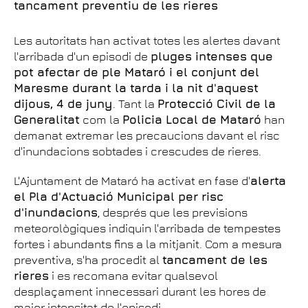
tancament preventiu de les rieres
Les autoritats han activat totes les alertes davant
l'arribada d'un episodi de
pluges intenses que
pot afectar de ple Mataró i el conjunt del
Maresme durant la tarda i la nit d'aquest
dijous, 4 de juny
. Tant la
Protecció Civil de la
Generalitat
com la
Policia Local de Mataró
han
demanat extremar les precaucions davant el risc
d'inundacions sobtades i crescudes de rieres.
L'Ajuntament de Mataró ha activat en fase d'
alerta
el Pla d'Actuació Municipal per risc
d'inundacions
, després que les previsions
meteorològiques indiquin l'arribada de tempestes
fortes i abundants fins a la mitjanit. Com a mesura
preventiva, s'ha procedit al
tancament de les
rieres
i es recomana evitar qualsevol
desplaçament innecessari durant les hores de
major intensitat de l'episodi.