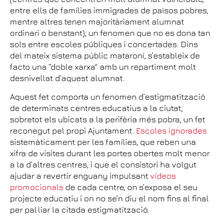
entre ells de famílies immigrades de països pobres,
mentre altres tenen majoritàriament alumnat
ordinari o benstant), un fenomen que no es dona tan
sols entre escoles públiques i concertades. Dins
del mateix sistema públic mataroní, s’estableix de
facto una “doble xarxa” amb un repartiment molt
desnivellat d’aquest alumnat.
Aquest fet comporta un fenomen d’estigmatització
de determinats centres educatius a la ciutat,
sobretot els ubicats a la perifèria més pobra, un fet
reconegut pel propi Ajuntament.
Escoles ignorades
sistemàticament per les famílies, que reben una
xifra de visites durant les portes obertes molt menor
a la d’altres centres, i que el consistori ha volgut
ajudar a revertir enguany impulsant
vídeos
promocionals
de cada centre, on s’exposa el seu
projecte educatiu i on no se’n diu el nom fins al final
per pal·liar la citada estigmatització.