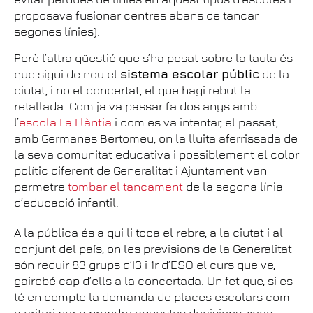
proposava fusionar centres abans de tancar
segones línies).
Però l’altra qüestió que s’ha posat sobre la taula és
que sigui de nou el
sistema escolar públic
de la
ciutat, i no el concertat, el que hagi rebut la
retallada. Com ja va passar fa dos anys amb
l’
escola La Llàntia
i com es va intentar, el passat,
amb Germanes Bertomeu, on la lluita aferrissada de
la seva comunitat educativa i possiblement el color
polític diferent de Generalitat i Ajuntament van
permetre
tombar el tancament
de la segona línia
d’educació infantil.
A la pública és a qui li toca el rebre, a la ciutat i al
conjunt del país, on les previsions de la Generalitat
són reduir 83 grups d’I3 i 1r d’ESO el curs que ve,
gairebé cap d’ells a la concertada. Un fet que, si es
té en compte la demanda de places escolars com