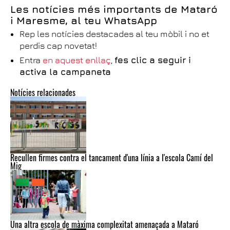
Les notícies més importants de Mataró
i Maresme, al teu WhatsApp
Rep les notícies destacades al teu mòbil i no et
perdis cap novetat!
Entra
en aquest enllaç
,
fes clic a seguir i
activa la campaneta
Notícies relacionades
Recullen firmes contra el tancament d'una línia a l'escola Camí del
Mig
Una altra escola de màxima complexitat amenaçada a Mataró