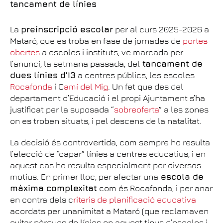
tancament de línies
La
preinscripció escolar
per al curs 2025-2026 a
Mataró, que es troba en fase de jornades de
portes
obertes
a escoles i instituts, ve marcada per
l’anunci, la setmana passada, del
tancament de
dues línies d’I3
a centres públics, les escoles
Rocafonda
i C
amí del Mig
. Un fet que des del
departament d’Educació i el propi Ajuntament s’ha
justificat per la suposada “
sobreoferta
” a les zones
on es troben situats, i pel descens de la natalitat.
La decisió és controvertida, com sempre ho resulta
l’elecció de “capar” línies a centres educatius, i en
aquest cas ho resulta especialment per diversos
motius. En primer lloc, per afectar una
escola de
màxima complexitat
com és Rocafonda, i per anar
en contra dels c
riteris de planificació educativa
acordats per unanimitat a Mataró (que reclamaven
evitar pèrdues de línies en aquest tipus d’escoles i