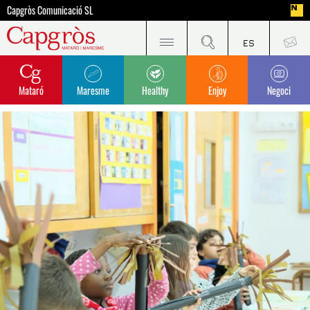
Capgròs Comunicació SL
Mataró
Maresme
Healthy
Enjoy
Negoci