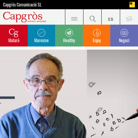
Capgròs Comunicació SL
Mataró
Maresme
Healthy
Enjoy
Negoci