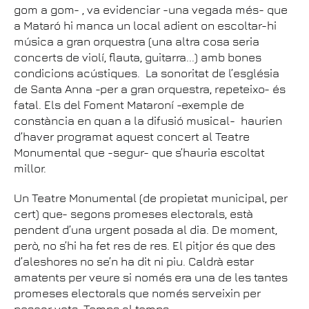
gom a gom- , va evidenciar -una vegada més- que
a Mataró hi manca un local adient on escoltar-hi
música a gran orquestra (una altra cosa seria
concerts de violí, flauta, guitarra...) amb bones
condicions acústiques. La sonoritat de l’església
de Santa Anna -per a gran orquestra, repeteixo- és
fatal. Els del Foment Mataroní -exemple de
constància en quan a la difusió musical- haurien
d’haver programat aquest concert al Teatre
Monumental que -segur- que s’hauria escoltat
millor.
Un Teatre Monumental (de propietat municipal, per
cert) que- segons promeses electorals, està
pendent d’una urgent posada al dia. De moment,
però, no s’hi ha fet res de res. El pitjor és que des
d’aleshores no se’n ha dit ni piu. Caldrà estar
amatents per veure si només era una de les tantes
promeses electorals que només serveixin per