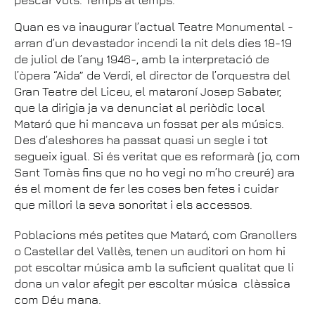
pescar vots. Temps al temps.
Quan es va inaugurar l’actual Teatre Monumental -
arran d’un devastador incendi la nit dels dies 18-19
de juliol de l’any 1946-, amb la interpretació de
l’òpera “Aida” de Verdi, el director de l’orquestra del
Gran Teatre del Liceu, el mataroní Josep Sabater,
que la dirigia ja va denunciat al periòdic local
Mataró que hi mancava un fossat per als músics.
Des d’aleshores ha passat quasi un segle i tot
segueix igual. Si és veritat que es reformarà (jo, com
Sant Tomàs fins que no ho vegi no m’ho creuré) ara
és el moment de fer les coses ben fetes i cuidar
que millori la seva sonoritat i els accessos.
Poblacions més petites que Mataró, com Granollers
o Castellar del Vallès, tenen un auditori on hom hi
pot escoltar música amb la suficient qualitat que li
dona un valor afegit per escoltar música clàssica
com Déu mana.