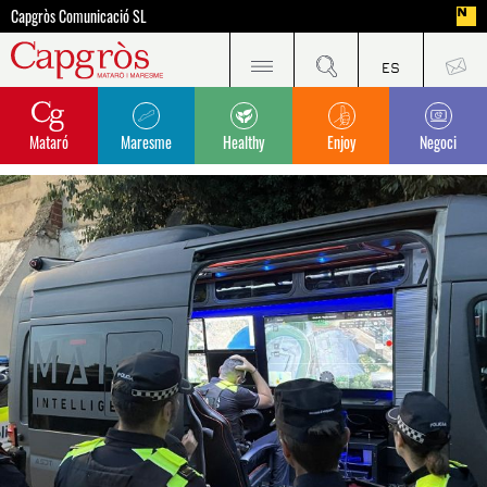
Capgròs Comunicació SL
Mataró
Maresme
Healthy
Enjoy
Negoci