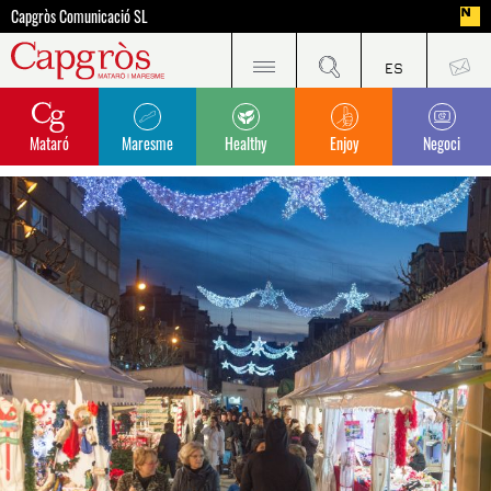
Capgròs Comunicació SL
Mataró
Maresme
Healthy
Enjoy
Negoci