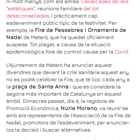
ni molt menys, com els altres.
Cavalcades de reis
"estàtiques"
, reunions familiars
del tot
desaconsellades
, i pràcticament cap
esdeveniment públic típic de la festivitat. Per
exemple, la
Fira de Pessebres i Ornaments de
Nada
l de Mataró, que ha quedat oficialment
suspesa. Tot plegat, a causa de la situació
epidemiològica fora de control causa per la
Covid
.
L'Ajuntament de Mataró ha anunciat aquest
divendres que davant la crisi sanitària aquest any
no es podrà celebrar la Fira, que té lloc cada any a
la
plaça de Santa Anna
i que es considera la
segona més important de Catalunya en aquest
àmbit. Dimecres passat, dia 4, la regidora de
Promoció Econòmica,
Núria Moreno
, va reunir´se
amb els representants de l'Associació de la Fira de
Nadal, promotors de l'esdeveniment, per anunciar-
los la decisió i buscar alternatives.