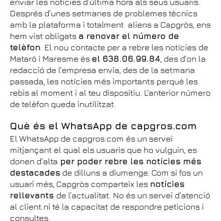
enviar les notícies d’última hora als seus usuaris.
Després d’unes setmanes de problemes tècnics
amb la plataforma i totalment aliens a Capgròs, ens
hem vist obligats
a renovar el número de
telèfon
. El nou contacte per a rebre les notícies de
Mataró i Maresme és
el 638.06.99.84
, des d’on la
redacció de l’empresa envia, des de la setmana
passada, les notícies més importants perquè les
rebis al moment i al teu dispositiu. L'anterior número
de telèfon queda inutilitzat.
Què és el WhatsApp de capgros.com
El WhatsApp de capgros.com és un servei
mitjançant el qual els usuaris que ho vulguin, es
donen d’alta
per poder rebre les notícies més
destacades
de dilluns a diumenge. Com si fos un
usuari més, Capgròs comparteix les
notícies
rellevants
de l’actualitat. No és un servei d’atenció
al client ni té la capacitat de respondre peticions i
consultes.