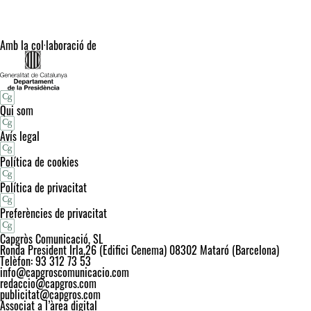
Amb la col·laboració de
Qui som
Avís legal
Política de cookies
Política de privacitat
Preferències de privacitat
Capgròs Comunicació, SL
Ronda President Irla,26 (Edifici Cenema) 08302 Mataró (Barcelona)
Telèfon: 93 312 73 53
info@capgroscomunicacio.com
redaccio@capgros.com
publicitat@capgros.com
Associat a l’àrea digital