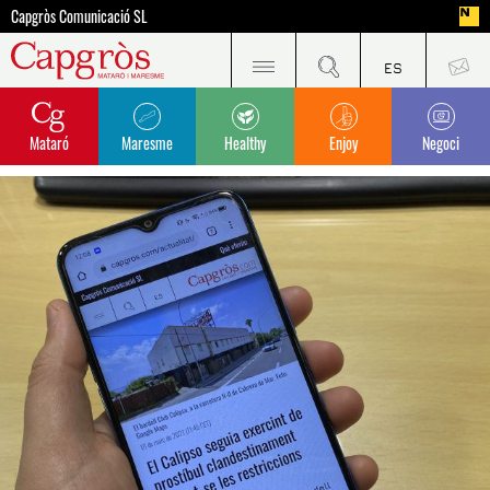
Capgròs Comunicació SL
Mataró
Maresme
Healthy
Enjoy
Negoci