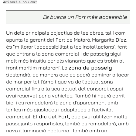
Així serà el nou Port
Es busca un Port més accessible
Un dels principals objectius de les obres, tal i com
apunta la gerent del Port de Mataró, Margarita Díez,
és “millorar l’accessibilitat a les instal·lacions”, fent
que entrar a la zona comercial i de passeig sigui
molt més intuïtiu per als vianants que es trobin al
front marítim mataroní. La
zona de passeig
s’estendrà, de manera que es podrà caminar a tocar
de mar per tot l’àmbit que va de l’actual zona
comercial fins a la seu actual del consorci, espai
avui reservat per a vehicles. També hi haurà carril
bici i es remodelarà la zona d’aparcament amb
tarifes més ajustades i adaptades a l’activitat
comercial. El
dic del Port,
que avui utilitzen molts
passejants i esportistes, també es remodelarà, amb
nova il·luminació nocturna i també amb un