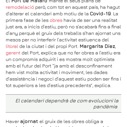
El
Port de Mataró
manté el seus plans de
remodelació
però, com tot en aquest país, ha hagut
d’alterar el calendari amb motiu de la
Covid-19
. La
primera fase de les
obres
havia de ser una realitat
just ara, a inicis d’estiu, però no s’acabarà fins a final
d’any perquè el gruix dels treballs s’han ajornat uns
mesos per no interferir l’activitat estiuenca del
litoral
de la ciutat i del propi Port.
Margarita Díez
,
gerent
del Port, explica que no fer obres a l’estiu era
un compromís adquirit i es mostra molt optimista
amb el futur del Port “ja amb el desconfinament
hem vist molta activitat i moviment, les dades
d’assistència i negoci d’aquest estiu poden ser fins i
tot superiors a les d’estius precedents”, explica.
El calendari dependrà de com evolucioni la
pandèmia
Haver
ajornat
el gruix de les obres obliga a