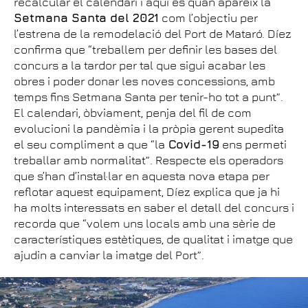
recalcular el calendari i aquí és quan apareix la
Setmana Santa del 2021
com l’objectiu per
l’estrena de la remodelació del Port de Mataró. Díez
confirma que “treballem per definir les bases del
concurs a la tardor per tal que sigui acabar les
obres i poder donar les noves concessions, amb
temps fins Setmana Santa per tenir-ho tot a punt”.
El calendari, òbviament, penja del fil de com
evolucioni la pandèmia i la pròpia gerent supedita
el seu compliment a que “la
Covid-19
ens permeti
treballar amb normalitat”. Respecte els operadors
que s’han d’instal·lar en aquesta nova etapa per
reflotar aquest equipament, Díez explica que ja hi
ha molts interessats en saber el detall del concurs i
recorda que “volem uns locals amb una sèrie de
característiques estètiques, de qualitat i imatge que
ajudin a canviar la imatge del Port”.