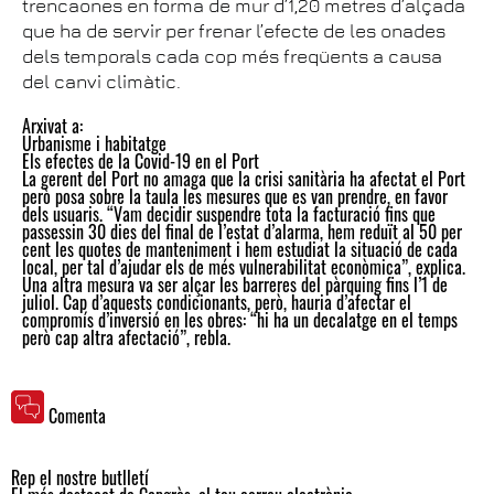
trencaones en forma de mur d’1,20 metres d’alçada
que ha de servir per frenar l’efecte de les onades
dels temporals cada cop més freqüents a causa
del canvi climàtic.
Arxivat a:
Urbanisme i habitatge
Els efectes de la Covid-19 en el Port
La gerent del Port no amaga que la crisi sanitària ha afectat el Port
però posa sobre la taula les mesures que es van prendre, en favor
dels usuaris. “Vam decidir suspendre tota la facturació fins que
passessin 30 dies del final de l’estat d’alarma, hem reduït al 50 per
cent les quotes de manteniment i hem estudiat la situació de cada
local, per tal d’ajudar els de més vulnerabilitat econòmica”, explica.
Una altra mesura va ser alçar les barreres del pàrquing fins l’1 de
juliol. Cap d’aquests condicionants, però, hauria d’afectar el
compromís d’inversió en les obres: “hi ha un decalatge en el temps
però cap altra afectació”, rebla.
Comenta
Rep el nostre butlletí