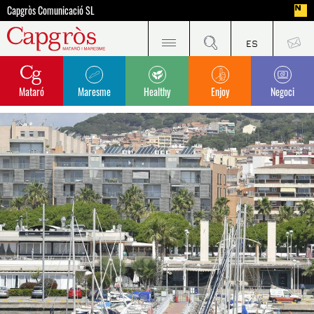
Capgròs Comunicació SL
Mataró
Maresme
Healthy
Enjoy
Negoci