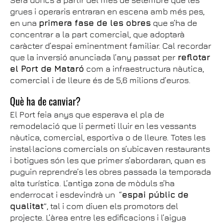
Serà doncs a partir del mes de setembre que les
grues i operaris entraran en escena amb més pes,
en una
primera fase de les obres
que s’ha de
concentrar a la part comercial, que adoptarà
caràcter d’espai eminentment familiar. Cal recordar
que la inversió anunciada l’any passat per
reflotar
el Port de Mataró
com a infraestructura nàutica,
comercial i de lleure és de 5,6 milions d’euros.
Què ha de canviar?
El Port feia anys que esperava el pla de
remodelació que li permeti lluir en les vessants
nàutica, comercial, esportiva o de lleure. Totes les
instal·lacions comercials on s’ubicaven restaurants
i botigues són les que primer s’abordaran, quan es
puguin reprendre’s les obres passada la temporada
alta turística. L’antiga zona de mòduls s’ha
enderrocat i esdevindrà un “
espai públic de
qualitat
”, tal i com diuen els promotors del
projecte. L’àrea entre les edificacions i l’aigua