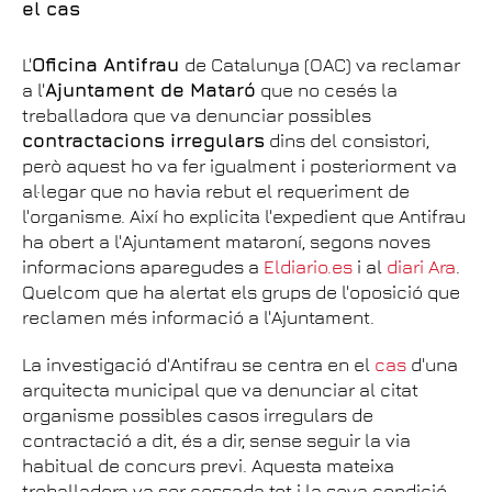
el cas
L'
Oficina Antifrau
de Catalunya (OAC) va reclamar
a l'
Ajuntament de Mataró
que no cesés la
treballadora que va denunciar possibles
contractacions irregulars
dins del consistori,
però aquest ho va fer igualment i posteriorment va
al·legar que no havia rebut el requeriment de
l'organisme. Així ho explicita l'expedient que Antifrau
ha obert a l'Ajuntament mataroní, segons noves
informacions aparegudes a
Eldiario.es
i al
diari Ara
.
Quelcom que ha alertat els grups de l'oposició que
reclamen més informació a l'Ajuntament.
La investigació d'Antifrau se centra en el
cas
d'una
arquitecta municipal que va denunciar al citat
organisme possibles casos irregulars de
contractació a dit, és a dir, sense seguir la via
habitual de concurs previ. Aquesta mateixa
treballadora va ser cessada tot i la seva condició