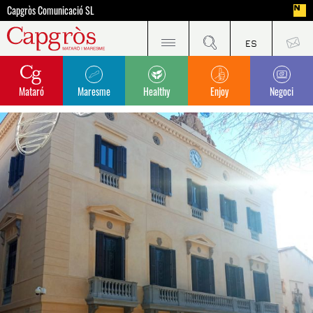
Capgròs Comunicació SL
Mataró
Maresme
Healthy
Enjoy
Negoci