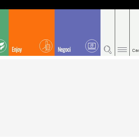
Enjoy
Negoci
Ca