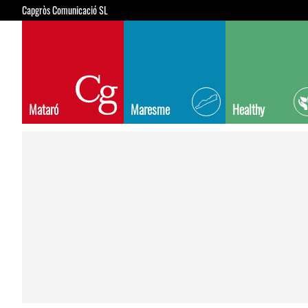
Capgròs Comunicació SL
Mataró
Maresme
Healthy