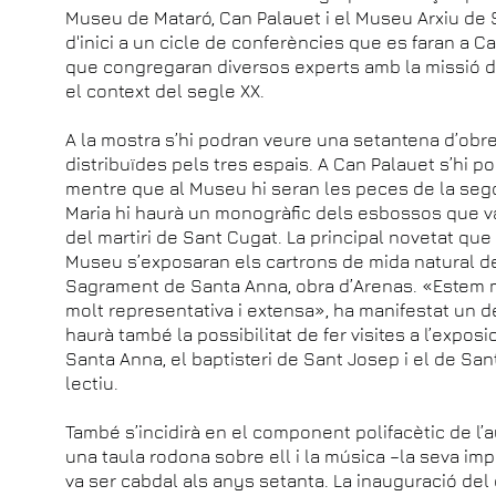
Museu de Mataró, Can Palauet i el Museu Arxiu de 
d'inici a un cicle de conferències que es faran a Ca
que congregaran diversos experts amb la missió de
el context del segle XX.
A la mostra s’hi podran veure una setantena d’obres
distribuïdes pels tres espais. A Can Palauet s’hi p
mentre que al Museu hi seran les peces de la seg
Maria hi haurà un monogràfic dels esbossos que va 
del martiri de Sant Cugat. La principal novetat que
Museu s’exposaran els cartrons de mida natural de 
Sagrament de Santa Anna, obra d’Arenas. «Estem 
molt representativa i extensa», ha manifestat un d
haurà també la possibilitat de fer visites a l’expos
Santa Anna, el baptisteri de Sant Josep i el de Sant
lectiu.
També s’incidirà en el component polifacètic de l’au
una taula rodona sobre ell i la música –la seva im
va ser cabdal als anys setanta. La inauguració del 