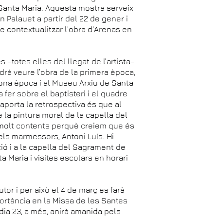
Santa Maria. Aquesta mostra serveix
n Palauet a partir del 22 de gener i
 contextualitzar l'obra d'Arenas en
 –totes elles del llegat de l’artista–
odrà veure l’obra de la primera època,
ona època i al Museu Arxiu de Santa
fer sobre el baptisteri i el quadre
 aporta la retrospectiva és que al
la pintura moral de la capella del
molt contents perquè creiem que és
els marmessors, Antoni Luís. Hi
ició i a la capella del Sagrament de
a Maria i visites escolars en horari
tor i per això el 4 de març es farà
portància en la Missa de les Santes
dia 23, a més, anirà amanida pels