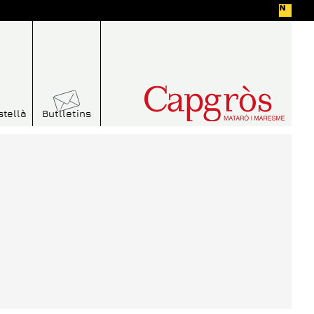
stellà
Butlletins