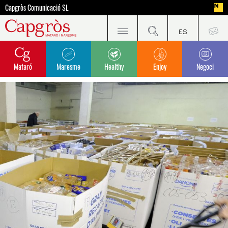
Capgròs Comunicació SL
Mataró
Maresme
Healthy
Enjoy
Negoci