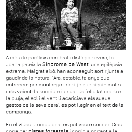
A més de paràlisis cerebral i disfàgia severa, la
Joana pateix la
Síndrome de West
, una epilèpsia
extrema. Malgrat això, han aconseguit sortir junts a
gaudir de la natura. "Ara, estable, fa anys que
entrenem per muntanya i desitjo que siguin molts
més veient-la somriure i cridar de felicitat mentre
la pluja, el sol i el vent li acariciava els suaus
gestos de la seva cara", es pot llegir en el text de la
campanya.
En el vídeo promocional es pot veure com en Grau
corre per
pistes forestals
i corriols portant a la