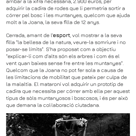
arribar a la xifra necessària, 2.900 euros, per
adquirir la cadira de rodes que li permetria sortir a
córrer pel bosc i les muntanyes, quelcom que ajuda
molt a la Joana, la seva filla de 12 anys.
Cerrada, amant de l'
esport
, vol mostrar a la seva
filla "la bellesa de la natura, veure-la somriure i no
posar-se límits". S'ha proposat com a objectiu
"explicar-li com d'alts són els arbres i com és el
vent quan baixes sense fre entre les muntanyes".
Quelcom que la Joana no pot fer sola a causa de
les limitacions de mobilitat que pateix per culpa de
la malaltia. El mataroní vol adquirir un prototip de
cadira que necessita per córrer amb ella per aquest
tipus de sòls muntanyosos i boscosos, i és per això
que demana la col·laboració ciutadana.