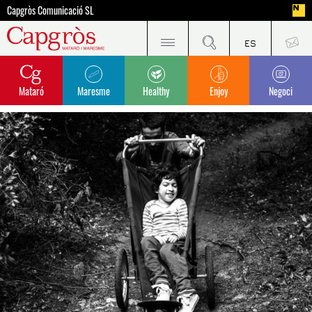
Capgròs Comunicació SL
Mataró
Maresme
Healthy
Enjoy
Negoci