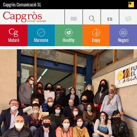
Capgròs Comunicació SL
Mataró
Maresme
Healthy
Enjoy
Negoci