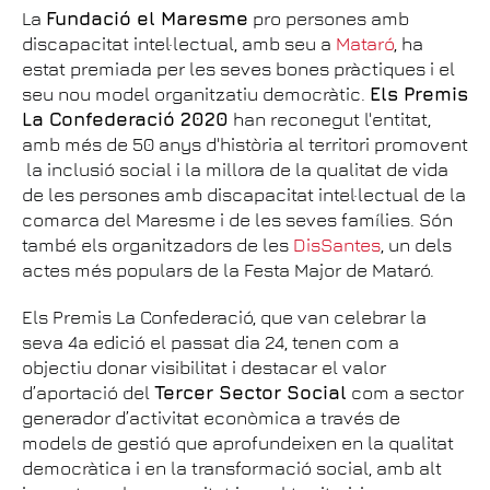
La
Fundació el Maresme
pro persones amb
discapacitat intel·lectual, amb seu a
Mataró
, ha
estat premiada per les seves bones pràctiques i el
seu nou model organitzatiu democràtic.
Els Premis
La Confederació 2020
han reconegut l'entitat,
amb més de 50 anys d'història al territori promovent
la inclusió social i la millora de la qualitat de vida
de les persones amb discapacitat intel·lectual de la
comarca del Maresme i de les seves famílies. Són
també els organitzadors de les
DisSantes
, un dels
actes més populars de la Festa Major de Mataró.
Els Premis La Confederació, que van celebrar la
seva 4a edició el passat dia 24, tenen com a
objectiu donar visibilitat i destacar el valor
d’aportació del
Tercer Sector Social
com a sector
generador d’activitat econòmica a través de
models de gestió que aprofundeixen en la qualitat
democràtica i en la transformació social, amb alt