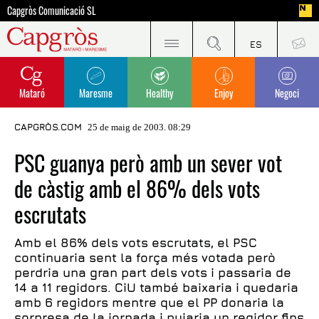
Capgròs Comunicació SL
Mataró
Maresme
Healthy
Enjoy
Negoci
CAPGRÒS.COM
25 de maig de 2003. 08:29
PSC guanya però amb un sever vot
de càstig amb el 86% dels vots
escrutats
Amb el 86% dels vots escrutats, el PSC
continuaria sent la força més votada però
perdria una gran part dels vots i passaria de
14 a 11 regidors. CiU també baixaria i quedaria
amb 6 regidors mentre que el PP donaria la
sorpresa de la jornada i pujaria un regidor fins