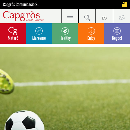
Capgròs Comunicació SL
Mataró
Maresme
Healthy
Enjoy
Negoci