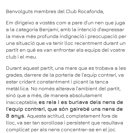
Benvolguts membres del Club Rocafonda,
Em dirigeixo a vostès com a pare d’un nen que juga
a la categoria Benjamí, amb la intenció d’expressar
la meva més profunda indignació i preocupació per
una situació que va tenir lloc recentment durant un
partit en què es van enfrontar els equips del vostre
club i el meu.
Durant aquest partit, una mare que es trobava a les
grades, darrere de la porteria de l’equip contrari, va
estar cridant constantment i picant la tanca
metàl·lica. No només alterava l’ambient del partit,
sinó que a més, de manera absolutament
inacceptable,
es reia i es burlava dels nens de
l’equip contrari, que són gairebé uns nens de
8 anys.
Aquesta actitud, completament fora de
lloc, va ser tan sorollosa i persistent que resultava
complicat per als nens concentrar-se en el joc.