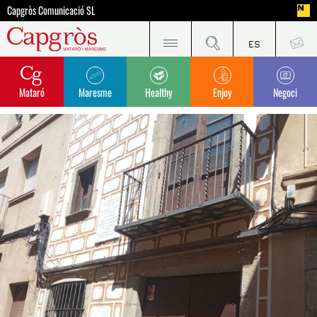
Capgròs Comunicació SL
Mataró
Maresme
Healthy
Enjoy
Negoci