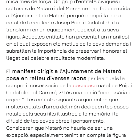
mica més de força. Un grup d'entitats cíviques i
culturals de Mataró i del Maresme han fet una crida
a l'Ajuntament de Mataró perquè compri la casa
natal de l'arquitecte Josep Puig i Cadafalch i la
transformi en un equipament dedicat a la seva
figura. Aquestes entitats han presentat un manifest
en el qual exposen els motius de la seva demanda i
subratllen la importància de preservar i honorar el
llegat del cèlebre arquitecte modernista.
El
manifest dirigit a l'Ajuntament de Mataró
posa en relleu diverses raons
per les quals la
compra i museïtzació de la
casa
casa
natal de Puig i
Cadafalch al Carreró, 29 és una acció “necessària i
urgent”. Les entitats signants argumenten que
moltes ciutats d'arreu del món dediquen les cases
natals dels seus fills il·lustres a la memòria i la
difusió de les seves obres i pensaments.
Consideren que Mataró no hauria de ser una
excepció, especialment tenint en compte la figura