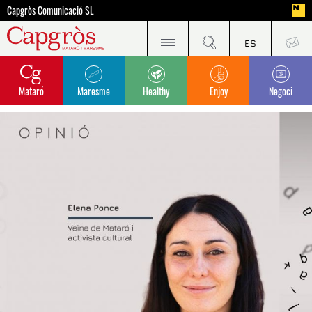
Capgròs Comunicació SL
Mataró
Maresme
Healthy
Enjoy
Negoci