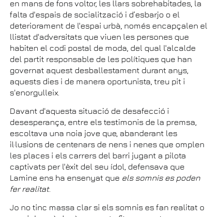
en mans de fons voltor, les llars sobrehabitades, la
falta d'espais de socialització i d’esbarjo o el
deteriorament de l'espai urbà, només encapçalen el
llistat d'adversitats que viuen les persones que
habiten el codi postal de moda, del qual l'alcalde
del partit responsable de les polítiques que han
governat aquest desballestament durant anys,
aquests dies i de manera oportunista, treu pit i
s'enorgulleix.
Davant d'aquesta situació de desafecció i
desesperança, entre els testimonis de la premsa,
escoltava una noia jove que, abanderant les
il·lusions de centenars de nens i nenes que omplen
les places i els carrers del barri jugant a pilota
captivats per l'èxit del seu ídol, defensava que
Lamine ens ha ensenyat que
els somnis es poden
fer realitat
.
Jo no tinc massa clar si els somnis es fan realitat o