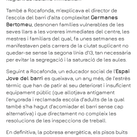
També a Rocafonda, m'explicava el director de
l'escola del barri d'alta complexitat
Germanes
Bertomeu
, desnonen famílies vulnerables de les
seves llars a les voreres immediates del centre, les
mestres i familiars del qual, fa unes setmanes es
manifestaven pels carrers de la ciutat suplicant no
quedar-se sense la segona línia d'I3, tan necessària
per evitar la segregació i la saturació de les aules.
Seguint a Rocafonda, un educador social de l'
Espai
Jove del barri
es queixava, un any més, de l'estrès
tèrmic que han de patir al seu deteriorat i insuficient
equipament públic (que allotjava antigament
l'enyorada i reclamada escola d'adults de la qual
també s'ha hagut d'acomiadar el barri sense cap
alternativa) i que directament no compleix les
resolucions de les inspeccions de treball.
En definitiva, la pobresa energètica, els pisos buits