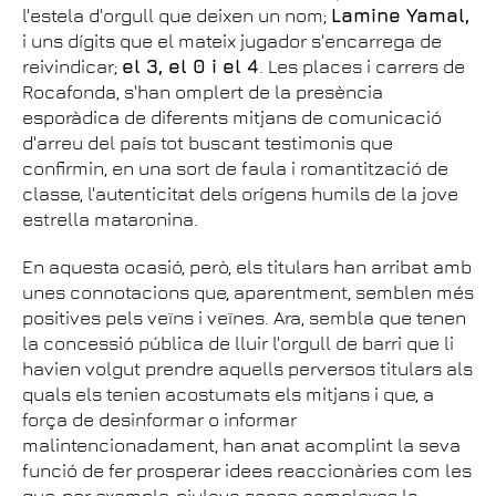
l'estela d'orgull que deixen un nom;
Lamine Yamal,
i uns dígits que el mateix jugador s'encarrega de
reivindicar;
el 3, el 0 i el 4
. Les places i carrers de
Rocafonda, s'han omplert de la presència
esporàdica de diferents mitjans de comunicació
d'arreu del país tot buscant testimonis que
confirmin, en una sort de faula i romantització de
classe, l'autenticitat dels orígens humils de la jove
estrella mataronina.
En aquesta ocasió, però, els titulars han arribat amb
unes connotacions que, aparentment, semblen més
positives pels veïns i veïnes. Ara, sembla que tenen
la concessió pública de lluir l'orgull de barri que li
havien volgut prendre aquells perversos titulars als
quals els tenien acostumats els mitjans i que, a
força de desinformar o informar
malintencionadament, han anat acomplint la seva
funció de fer prosperar idees reaccionàries com les