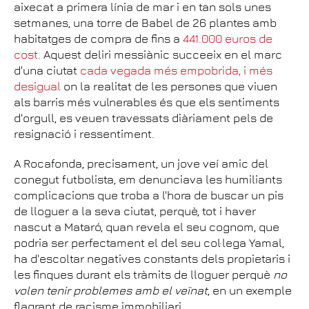
aixecat a primera línia de mar i en tan sols unes
setmanes, una torre de Babel de 26 plantes amb
habitatges de compra de fins a
441.000 euros de
cost.
Aquest deliri messiànic succeeix en el marc
d'una ciutat
cada vegada més empobrida, i més
desigual
on la realitat de les persones que viuen
als barris més vulnerables és que els sentiments
d'orgull, es veuen travessats diàriament pels de
resignació i ressentiment.
A Rocafonda, precisament, un jove veí amic del
conegut futbolista, em denunciava les humiliants
complicacions que troba a l'hora de buscar un pis
de lloguer a la seva ciutat, perquè, tot i haver
nascut a Mataró, quan revela el seu cognom, que
podria ser perfectament el del seu col·lega Yamal,
ha d'escoltar negatives constants dels propietaris i
les finques durant els tràmits de lloguer perquè
no
volen tenir problemes amb el veïnat
, en un exemple
flagrant de racisme immobiliari.