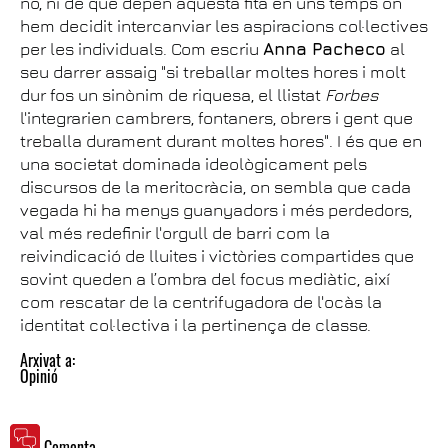
no, ni de què depèn aquesta fita en uns temps on
hem decidit intercanviar les aspiracions col·lectives
per les individuals. Com escriu
Anna Pacheco
al
seu darrer assaig "si treballar moltes hores i molt
dur fos un sinònim de riquesa, el llistat
Forbes
l'integrarien cambrers, fontaners, obrers i gent que
treballa durament durant moltes hores". I és que en
una societat dominada ideològicament pels
discursos de la meritocràcia, on sembla que cada
vegada hi ha menys guanyadors i més perdedors,
val més redefinir l'orgull de barri com la
reivindicació de lluites i victòries compartides que
sovint queden a l’ombra del focus mediàtic, així
com rescatar de la centrifugadora de l'ocàs la
identitat col·lectiva i la pertinença de classe.
Arxivat a:
Opinió
Comenta