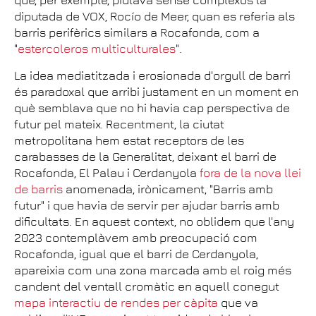
que, per exemple, piulava sense complexos la
diputada de VOX, Rocío de Meer, quan es referia als
barris perifèrics similars a Rocafonda, com a
"
estercoleros multiculturales
".
La idea mediatitzada i erosionada d'orgull de barri
és paradoxal que arribi justament en un moment en
què semblava que no hi havia cap perspectiva de
futur pel mateix. Recentment, la ciutat
metropolitana hem estat receptors de les
carabasses de la Generalitat, deixant el barri de
Rocafonda, El Palau i Cerdanyola
fora de la nova llei
de barris
anomenada, irònicament, "Barris amb
futur" i que havia de servir per ajudar barris amb
dificultats. En aquest context, no oblidem que l'any
2023 contemplàvem amb preocupació com
Rocafonda, igual que el barri de Cerdanyola,
apareixia com una zona marcada amb el roig més
candent del ventall cromàtic en aquell conegut
mapa interactiu de rendes per càpita
que va