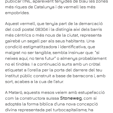
publicar l'INE, apareixent tenyides de blau les zones
més riques de Catalunya i de vermell les més
empobrides.
Aquest vermell, que tenyia part de la demarcació
del codi postal 08304 i la distingia així dels barris
més cèntrics o més nous de la ciutat, representa
gairebé un segell per als seus habitants. Una
condició estigmatitzadora i identificativa, que
malgrat no ser tangible, sembla insinuar que: "si
neixes aquí, no tens futur" o almenys probablement
no el tindràs. I a continuació surts amb un cròtal
etiquetat a l'orella per la porta del darrere del teu
institut públic construït a base de barracons i, amb
sort, acabes a la cua de l'atur.
A Mataró, aquests mesos veiem amb estupefacció
com la constructora suïssa
Stoneweg
, com si
adoptés la forma bíblica d'una nova concepció
divina representada pel turbocapitalisme, ha