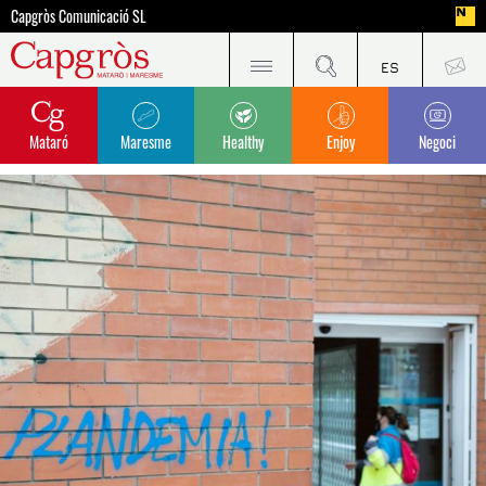
Capgròs Comunicació SL
Mataró
Maresme
Healthy
Enjoy
Negoci