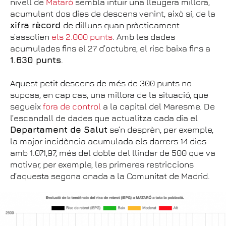
nivell de
Mataró
sembla intuir una lleugera millora,
acumulant dos dies de descens venint, això sí, de la
xifra rècord
de dilluns quan pràcticament
s’assolien
els 2.000 punts
. Amb les dades
acumulades fins el 27 d’octubre, el risc baixa fins a
1.630 punts
.
Aquest petit descens de més de 300 punts no
suposa, en cap cas, una millora de la situació, que
segueix
fora de control
a la capital del Maresme. De
l’escandall de dades que actualitza cada dia el
Departament de Salut
se’n desprèn, per exemple,
la major incidència acumulada els darrers 14 dies
amb 1.071,97, més del doble del llindar de 500 que va
motivar, per exemple, les primeres restriccions
d’aquesta segona onada a la Comunitat de Madrid.