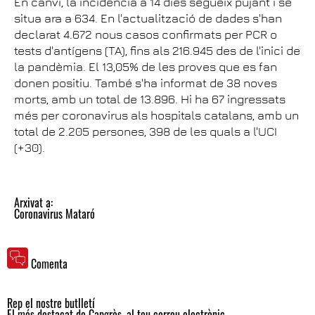
En canvi, la incidència a 14 dies segueix pujant i se
situa ara a 634. En l'actualització de dades s'han
declarat 4.672 nous casos confirmats per PCR o
tests d'antígens (TA), fins als 216.945 des de l'inici de
la pandèmia. El 13,05% de les proves que es fan
donen positiu. També s'ha informat de 38 noves
morts, amb un total de 13.896. Hi ha 67 ingressats
més per coronavirus als hospitals catalans, amb un
total de 2.205 persones, 398 de les quals a l'UCI
(+30).
Arxivat a:
Coronavirus Mataró
Comenta
Rep el nostre butlletí
El més destacat de Capgròs, al teu correu electrònic