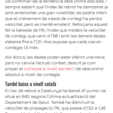
De confirmar-se la tendència dels últims dos dies, i
sempre sabent que l’índex de rebrot ha demostrat ja
amb anterioritat una gran volatilitat, es podria inferir
que el creixement de casos de contagi ha perdut
velocitat, però es manté amatent. Reforçaria aquest
fet la baixada de l’Rt, l’índex que medeix la velocitat
de contagi, que venir d’1’98 i amb les darrers dades
s’abaixa fins a l’1,51. Això suposa que cada cas en
contagia 1,5 més.
Així doncs, les dades poden estar oferint una treva
però no canvia l’actual context, descrit ja com
proper al
col·lapse a nivell sanitari
i de descontrol
absolut a nivell de contagis.
També baixa a nivell català
El risc de rebrot a Catalunya ha baixat 47 punts i se
situa en 840, segons l'última actualització del
Departament de Salut. També ha disminuït la
velocitat de propagació, l'Rt, que passa d'1,52 a 1,38.