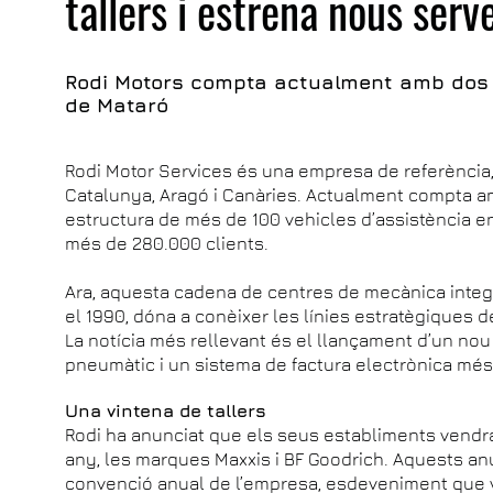
tallers i estrena nous serve
Rodi Motors compta actualment amb dos c
de Mataró
Rodi Motor Services és una empresa de referència, 
Catalunya, Aragó i Canàries. Actualment compta 
estructura de més de 100 vehicles d’assistència en
més de 280.000 clients.
Ara, aquesta cadena de centres de mecànica integr
el 1990, dóna a conèixer les línies estratègiques d
La notícia més rellevant és el llançament d’un nou 
pneumàtic i un sistema de factura electrònica més
Una vintena de tallers
Rodi ha anunciat que els seus establiments vendran
any, les marques Maxxis i BF Goodrich. Aquests anu
convenció anual de l’empresa, esdeveniment que v