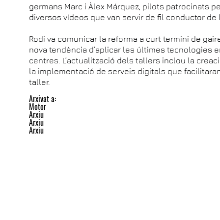
germans Marc i Àlex Márquez, pilots patrocinats pe
diversos vídeos que van servir de fil conductor de l
Rodi va comunicar la reforma a curt termini de gair
nova tendència d’aplicar les últimes tecnologies e
centres. L’actualització dels tallers inclou la creac
la implementació de serveis digitals que facilitaran
taller.
Arxivat a:
Motor
Arxiu
Arxiu
Arxiu