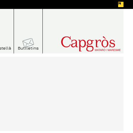
stellà
Butlletins