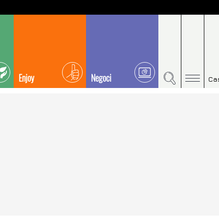
Enjoy
Negoci
Ca