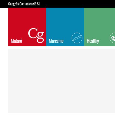
Capgròs Comunicació SL
Mataró
Maresme
Healthy