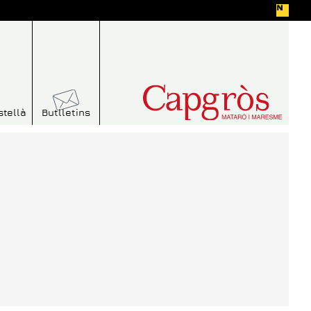
stellà
Butlletins