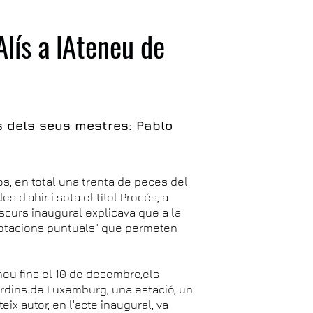
Alís a lAteneu de
os dels seus mestres: Pablo
, en total una trenta de peces del
 d'ahir i sota el títol Procés, a
iscurs inaugural explicava que a la
anotacions puntuals" que permeten
neu fins el 10 de desembre,els
rdins de Luxemburg, una estació, un
eix autor, en l'acte inaugural, va