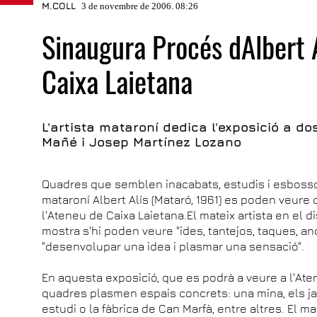
M.COLL
3 de novembre de 2006. 08:26
Sinaugura Procés dAlbert 
Caixa Laietana
L'artista mataroní dedica l'exposició a d
Mañé i Josep Martínez Lozano
Quadres que semblen inacabats, estudis i esbossos
mataroní Albert Alís (Mataró, 1961) es poden veure des
l'Ateneu de Caixa Laietana.El mateix artista en el d
mostra s'hi poden veure "ides, tantejos, taques, 
"desenvolupar una idea i plasmar una sensació".
En aquesta exposició, que es podrà a veure a l'Ate
quadres plasmen espais concrets: una mina, els ja
estudi o la fàbrica de Can Marfà, entre altres. El mat