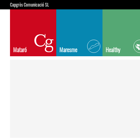
Capgròs Comunicació SL
Mataró
Maresme
Healthy