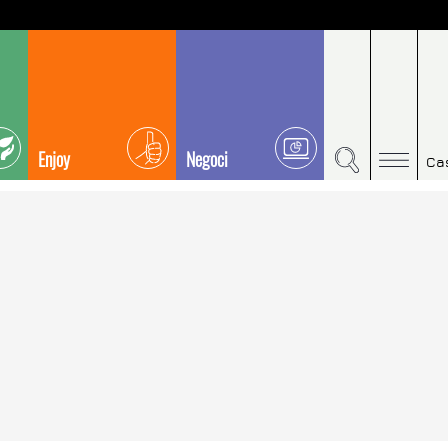
Enjoy
Negoci
Ca