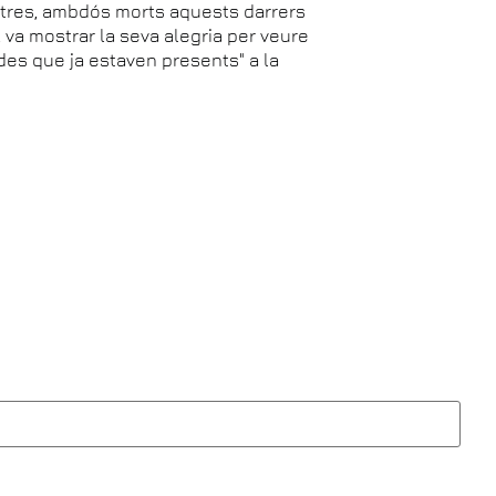
stres, ambdós morts aquests darrers
va mostrar la seva alegria per veure
des que ja estaven presents" a la