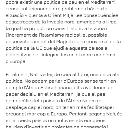
podrà existir una política de pau en el Mediterrani
sense solucionar quatre problemes bàsics:la
situació violenta a Orient Mitjà, les conseqüències
desastroses de la invasió nord-americana a l'Iraq,
la qual ha produït un canvi històric a la zona i
l'increment de l'islamisme radical; el possible
desenvolupament del Magreb i una conversió de la
política de la UE que ajudi a aquests països a
estabilitzar-se i integrar-los en el marc econòmic
d'Europa.
Finalment, Naïr va fer, de cara al futur, una crida als
polítics. No podem parlar d'Europa sense tenir en
compte l'Àfrica Subsahariana, ells avui tenen un
paper decisiu en el Mediterrani, ja que el pes
demogràfic dels països de l'Àfrica Negra es
desplaça cap el nord, on tenen més facilitatsper
creuar el mar cap a Europa. Per tant, segons Naïr, és
en aquests països on molts estats europeus
haurien d'invertir en projectes de cooperació i