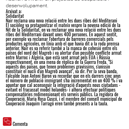
desenvolupament.
Arxivat a:
Solidaritat
Nair reclama una nova relació entre les dues ribes del Mediterani
El sociòleg va protagonitzar el mateix vespre la novena edició de la
Nit de la Solidaritat, on va reclamar una nova relació entre les dues
ribes del Mediterrani davant unes 400 persones. En aquest sentit,
per exemple va reclamar l'obertura de barreres comercials pels
productes agrícoles, en línia amb el que havia dit a la roda premsa
anterior. Nair es va referir també a la manca de cohesió entre els
països del nord del Magreb i va alertar d'un possible conflicte armat
entre Marroc i Algèria, que està sent armat pels EUA i Rússia
respectivament, en una mena de rèplica de la Guerra Freda. "Si
aquests dos països, que tenen problemes gravíssims, s'unissin
constituir el nucli d'un Magreb avançat", va dir. Per la seva banda,
l'alcalde Joan Antoni Baron va recordar que en els darrers cinc anys
el número de població immigrant s'ha incrementat en un 400 % i va
apuntar que cal aconseguir la integració d'aquests nous ciutadans -
evitant el fracassat model holandès- i alhora efectuar polítiques
compensatòries redimensionant els serveis públics. La regidora de
Cooperació, Maria Rosa Cuscó, i el membre del consell municipal de
Cooperació Joaquim Tarragó eren també presents a la taula.
Comenta