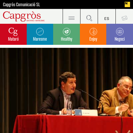
Capgròs Comunicació SL
Mataró
Maresme
Healthy
Enjoy
Negoci