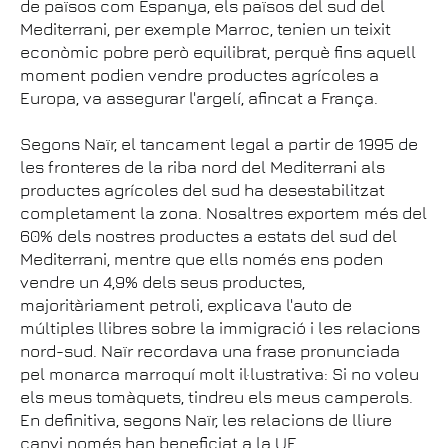
de països com Espanya, els països del sud del
Mediterrani, per exemple Marroc, tenien un teixit
econòmic pobre però equilibrat, perquè fins aquell
moment podien vendre productes agrícoles a
Europa, va assegurar l'argelí, afincat a França.
Segons Naïr, el tancament legal a partir de 1995 de
les fronteres de la riba nord del Mediterrani als
productes agrícoles del sud ha desestabilitzat
completament la zona. Nosaltres exportem més del
60% dels nostres productes a estats del sud del
Mediterrani, mentre que ells només ens poden
vendre un 4,9% dels seus productes,
majoritàriament petroli, explicava l'auto de
múltiples llibres sobre la immigració i les relacions
nord-sud. Naïr recordava una frase pronunciada
pel monarca marroquí molt il·lustrativa: Si no voleu
els meus tomàquets, tindreu els meus camperols.
En definitiva, segons Naïr, les relacions de lliure
canvi només han beneficiat a la UE.