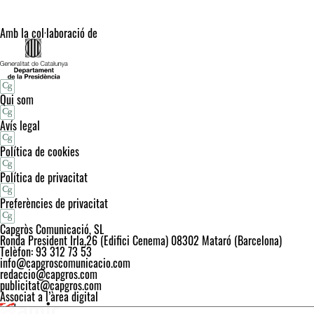
Amb la col·laboració de
Qui som
Avís legal
Política de cookies
Política de privacitat
Preferències de privacitat
Capgròs Comunicació, SL
Ronda President Irla,26 (Edifici Cenema) 08302 Mataró (Barcelona)
Telèfon: 93 312 73 53
info@capgroscomunicacio.com
redaccio@capgros.com
publicitat@capgros.com
Associat a l’àrea digital