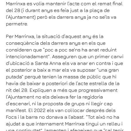
Marrinxa es volia mantenir l’acte com el remat final
del 28 (i durant anys es feia just a la plaça de
l’Ajuntament) però els darrers anys ja no se’ls va
permetre.
Per Marrinxa, la situació d’aquest any és la
conseqüència dels darrers anys en els que
consideren que “poc a poc se'ns ha anat reduint
intencionadament”. Asseguren que un primer canvi
d’ubicació a Santa Anna els va anar en contra i que
el posterior a baix a mar els va suposar “una gran
putada” perquè tenien la massa de públic que hi
havia de baixar a posteriori de l’acte estrella de la
nit del 28. Expliquen a més que progressivament
l’Ajuntament no els deixava fer la regidoria
d’escenari, ni la proposta de grups ni llegir cap
manifest. El 2022 els van col·locar després dels
Focs i la barra no donava a l’abast. “Tot això no ha
ajudat a que internament Marrinxa tingui un relleu i
una continuïtat”, lamenten i afegeixen que “cal tenir