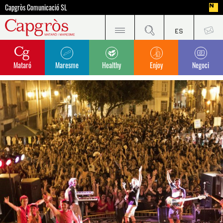
Capgròs Comunicació SL
Mataró
Maresme
Healthy
Enjoy
Negoci