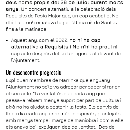
dels noms propis del 28 de juliol durant molts
anys
. Un concert alternatiu a la celebració dels
Requisits de Festa Major que, un cop acabat el No
n’hi ha prou! rematava la penúltima nit de Santes
fins a la matinada.
Aquest any, com el 2022,
no hi ha cap
alternativa a Requisits i No n’hi ha prou!
ni
cap acte després del de les figures al davant de
l’Ajuntament.
Un desencontre progressiu
Expliquen membres de Marrinxa que enguany
l’Ajuntament no se’ls va adreçar per saber si farien
el seu acte. “La veritat és que cada any que
passava rebíem menys suport per part de Cultura i
això no ha ajudat a sostenir la festa. Els canvis de
lloc i dia cada any eren més inesperats, plantejats
amb menys temps i marge de maniobra i com a ells
els anava bé”, expliquen des de l’entitat.. Des de