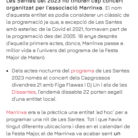
Les Santes del 2023 no tindran cap concert
organitzat per l’associació Marrinxa.
El nom
d’aquesta entitat es podia considerar un clàssic de
la programació ja que, a excepció de Les Santes
amb asterisc de la Covid el 2021, formaven part de
la programació des del 2005. 18 anys després
d’aquells primers actes, doncs, Marrinxa passa a
millor vida a l’univers del programa de la Festa
Major de Mataró.
Dels actes nocturns del
programa
de Les Santes
2023 només el concert dels Capgrossos
divendres 21 amb Figa Flawas i Dj Lin i els de les
Dissantes
, l’endemà dissabte 22 porten segell
d’una entitat local.
Marrinxa
era a la pràctica una entitat ‘ad hoc’ per a
programar una nit de Les Santes. Tot i que havia
tingut diferents ubicacions i dies en el calendari de
la Festa Major, el de Marrinxa va acabar sent
un