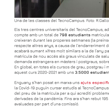
Una de les classes del TecnoCampus. Foto: R.Gallo
Els tres centres universitaris del TecnoCampus, ad
compte amb un total de
798 estudiants
matricula
creixeran durant les properes setmanes (la preins
respecte altres anys, a causa de l'endarreriment 
acabarà sumant xifres molt similars a la de l’any 
matricula de nou accés als graus vinculats de salut:
demanda estrangera en màsters i postgraus, sobre
En global, en totes els cursos de grau, postgrau 
aquest curs 2020-2021 amb uns
3.5000 estudian
Enguany s’han posat en marxa uns
ajuts específi
la Covid-19 puguin cursar estudis al TecnoCampus.
del preu de la matrícula per a qui acrediti problem
derivades de la pandèmia. Fins ara s’han rebut 195 
avaluades per part d’una comissió.