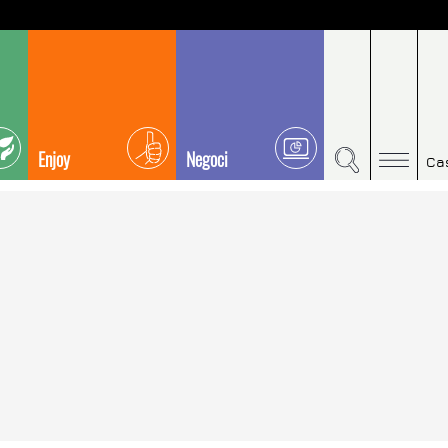
Enjoy
Negoci
Ca