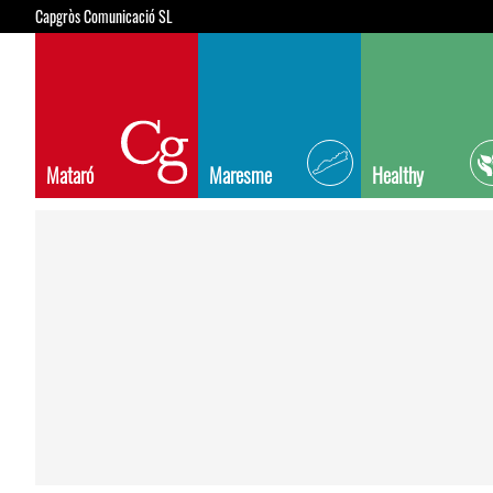
Capgròs Comunicació SL
Mataró
Maresme
Healthy