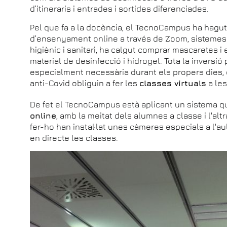
d’itineraris i entrades i sortides diferenciades.
Pel que fa a la docència, el TecnoCampus ha hagut d
d’ensenyament online a través de Zoom, sistemes d’
higiènic i sanitari, ha calgut comprar mascaretes i
material de desinfecció i hidrogel. Tota la inversió
especialment necessària durant els propers dies,
anti-Covid obliguin a fer les
classes virtuals
a les
De fet el TecnoCampus està aplicant un sistema 
online
, amb la meitat dels alumnes a classe i l'alt
fer-ho han instal·lat unes càmeres especials a l'a
en directe les classes.