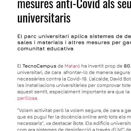
mesures anti-Covid als se
universitaris
El parc universitari aplica sistemes de d
sales i materials i altres mesures per ga
comunitat educativa
El
TecnoCampus
de
Mataró
ha invertit prop de
80
universitari, de cara afrontar-lo de manera segura
necessàries contra la Covid-19. L’alcalde, David Bot
les instal·lacions universitàries per comprovar tote
aquest sentit, especialment importants ara que la 
perillosa
.
“Volem activitat però la volem segura, de cara a gar
que es pugui fer la docència online amb tots els mit
necessaris”, va destacar Bote. Els edificis univer
com ara sistemes de desinfecció a través d’UVC de s