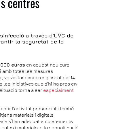
us centres
esinfecció a través d'UVC de
rantir la seguretat de la
.000 euros
en aquest nou curs
 i amb totes les mesures
e, va visitar dimecres passat dia 14
s les iniciatives que s’hi ha pres en
situació torna a ser
especialment
antir l’activitat presencial i també
jans materials i digitals
sitaris s’han adequat amb elements
ales i materials, o la senyalització