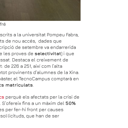
fré
scrits a la universitat Pompeu Fabra,
ts de nou accés, dades que
cripció de setembre va endarrerida
de les proves de
selectivitat
) i que
passat. Destaca el creixement de
 de 226 a 251, així com l’alta
tot provinents d’alumnes de la Xina.
i màster, el TecnoCampus comptarà en
ts matriculats
.
cs
perquè els afectats per la crisi de
 S’ofereix fins a un màxim del
50%
es per fer-hi front per causes
sol·licituds, que han de ser