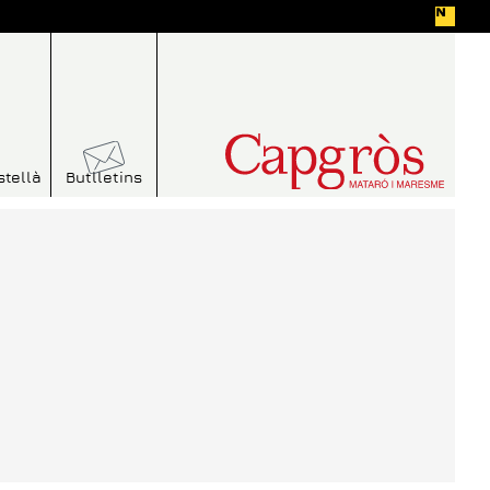
stellà
Butlletins