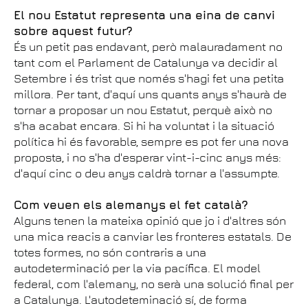
El nou Estatut representa una eina de canvi
sobre aquest futur?
És un petit pas endavant, però malauradament no
tant com el Parlament de Catalunya va decidir al
Setembre i és trist que només s'hagi fet una petita
millora. Per tant, d'aquí uns quants anys s'haurà de
tornar a proposar un nou Estatut, perquè això no
s'ha acabat encara. Si hi ha voluntat i la situació
política hi és favorable, sempre es pot fer una nova
proposta, i no s'ha d'esperar vint-i-cinc anys més:
d'aquí cinc o deu anys caldrà tornar a l'assumpte.
Com veuen els alemanys el fet català?
Alguns tenen la mateixa opinió que jo i d'altres són
una mica reacis a canviar les fronteres estatals. De
totes formes, no són contraris a una
autodeterminació per la via pacífica. El model
federal, com l'alemany, no serà una solució final per
a Catalunya. L'autodeteminació sí, de forma