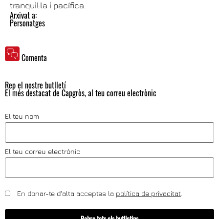
tranquil·la i pacífica.
Arxivat a:
Personatges
Comenta
Rep el nostre butlletí
El més destacat de Capgròs, al teu correu electrònic
El teu nom
El teu correu electrònic
En donar-te d'alta acceptes la
política de privacitat
.
Rebre tots els butlletins