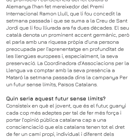
Alemanya l'han fet mereixedor del Premi
Internacional Ramon Llull, que li fou concedit la
setmana passada i que se suma a la Creu de Sant
Jordi que li fou lliurada ara fa dues dècades. El seu
català denota un prominent accent germànic, però
el parla amb una riquesa pròpia d'una persona
preocupada per l'aprenentatge en profunditat de
les llengües europees i, especialment, la seva
preservació. La Coordinadora d'Associacions per la
Llengua va comptar amb la seva presència a
Mataró la setmana passada dins la campanya Per
un futur sense límits, Països Catalans.
Quin seria aquest futur sense límits?
Consisteix en què el jovent, que és el futur, guanyi
cada cop més adeptes per tal de fer més força i
portar l'opinió pública catalana cap a una
conscienciació que els catalans tenen tot el dret
de fer un camí propi, individual i diferent dels