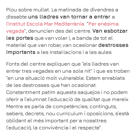
Plou sobre mullat. La matinada de divendres a
dissabte
uns lladres van tornar a entrar
a
l’Institut Escola Mar Mediterrània
. “
Per enèsima
vegada
”, denuncien des del centre.
Van esbotzar
les portes
que van voler i, a banda de tot el
material que van robar, van ocasionar
destrosses
importants
a les instal·lacions i a les aules.
Fonts del centre expliquen que “els lladres van
entrar tres vegades en una sola nit” i que es troben
“en una situació molt vulnerable. Estem enrabiats
de les destrosses que han ocasionat.
Constantment patim aquests saquejos i no podem
oferir a l’alumnat l’educació de qualitat que mereix.
Mentre es parla de competències, continguts,
sabers, decrets, nou currículum i oposicions, s’està
oblidant el més important per a nosaltres:
l’educació, la convivència i el respecte".