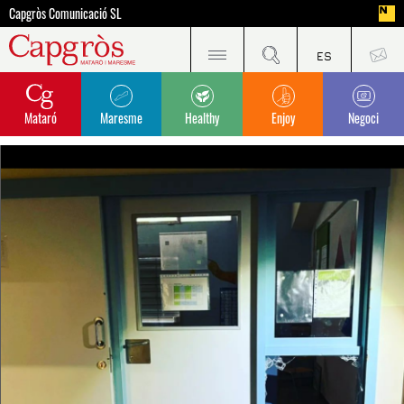
Capgròs Comunicació SL
Mataró
Maresme
Healthy
Enjoy
Negoci