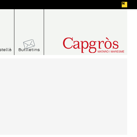
stellà
Butlletins