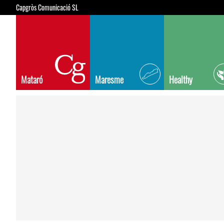
Capgròs Comunicació SL
Mataró
Maresme
Healthy