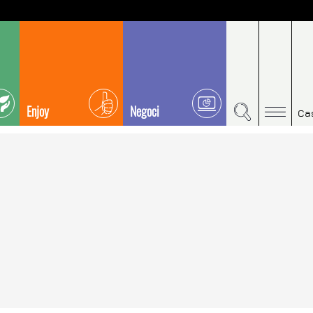
Enjoy
Negoci
Ca