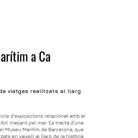
arítim a Ca
 de viatges realitzats al llarg
 cicle d’exposicions relacionat amb el
títol
Viatjant pel mar
. Es tracta d’una
el Museu Marítim de Barcelona, que
ats en vaixell al llarg de la història.