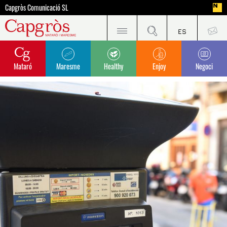
Capgròs Comunicació SL
Mataró
Maresme
Healthy
Enjoy
Negoci