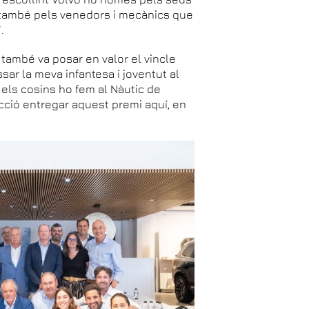
nó també pels venedors i mecànics que
.
també va posar en valor el vincle
ar la meva infantesa i joventut al
 els cosins ho fem al Nàutic de
facció entregar aquest premi aquí, en