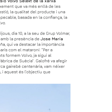
sió Volvo Selekt de la xarxa
eixement que va més enllà de les
stió, la qualitat del producte i una
mpecable, basada en la confiança, la
lvo.
ijous, dia 10, a la seu de Grup Volmar,
r amb la presència de
Jose María
ña, qui va destacar la importància
aris com el mataroní: “Per a
ots formem Volvo, ja sigui al
àbrica de Suècia”. Galofré va afegir
rca gairebé centenària, vam néixer
, i aquest és l’objectiu que