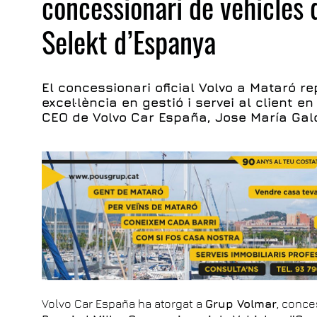
concessionari de vehicles 
Selekt d’Espanya
El concessionari oficial Volvo a Mataró re
excel·lència en gestió i servei al client 
CEO de Volvo Car España, Jose María Gal
Volvo Car España ha atorgat a
Grup Volmar
, conce