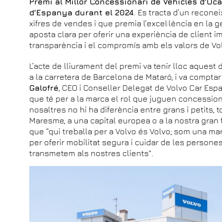
Premi al Millor Concessionari de Vehicles d’Oca
d’Espanya durant el 2024
. Es tracta d’un recon
xifres de vendes i que premia l’excel·lència en la ge
aposta clara per oferir una experiència de client i
transparència i el compromís amb els valors de Vo
L’acte de lliurament del premi va tenir lloc aquest d
a la carretera de Barcelona de Mataró, i va compta
Galofré
, CEO i Conseller Delegat de Volvo Car Espa
que té per a la marca el rol que juguen concession
nosaltres no hi ha diferència entre grans i petits, t
Maresme, a una capital europea o a la nostra gran f
que “qui treballa per a Volvo és Volvo; som una ma
per oferir mobilitat segura i cuidar de les persones
transmetem als nostres clients”.