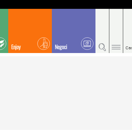
Enjoy
Negoci
Ca