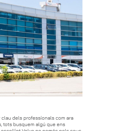
r clau dels professionals com ara
ts, tots busquem algú que ens
n escollint Volvo no només pels seus