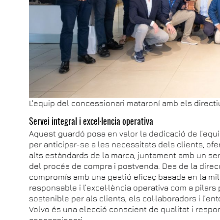
L'equip del concessionari mataroní amb els directi
Servei integral i excel·lencia operativa
Aquest guardó posa en valor la dedicació de l’equi
per anticipar-se a les necessitats dels clients, ofe
alts estàndards de la marca, juntament amb un serv
del procés de compra i postvenda. Des de la direcc
compromís amb una gestió eficaç basada en la mill
responsable i l’excel·lència operativa com a pilars
sostenible per als clients, els col·laboradors i l’e
Volvo és una elecció conscient de qualitat i respo
concessionari.