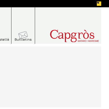
stellà
Butlletins