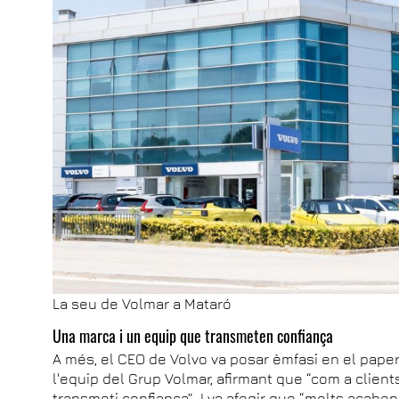
La seu de Volmar a Mataró
Una marca i un equip que transmeten confiança
A més, el CEO de Volvo va posar èmfasi en el pape
l'equip del Grup Volmar, afirmant que “com a clien
transmeti confiança”. I va afegir que “molts acabe