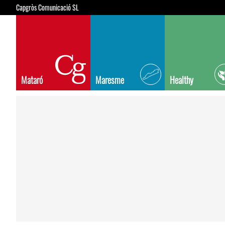
Capgròs Comunicació SL
Mataró
Maresme
Healthy