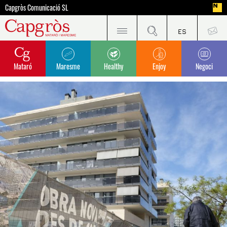
Capgròs Comunicació SL
Mataró
Maresme
Healthy
Enjoy
Negoci