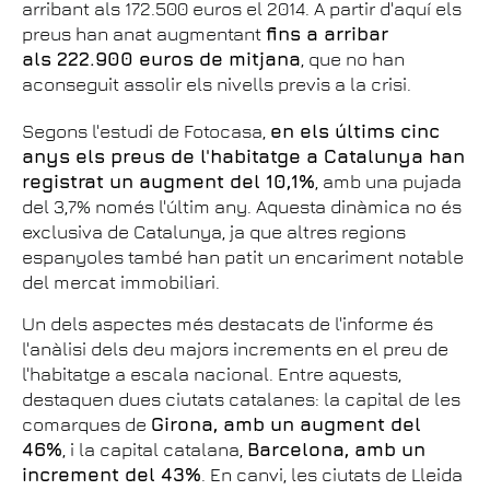
arribant als 172.500 euros el 2014. A partir d'aquí els
preus han anat augmentant
fins a arribar
als 222.900 euros de mitjana
, que no han
aconseguit assolir els nivells previs a la crisi.
Segons l'estudi de Fotocasa,
en els últims cinc
anys els preus de l'habitatge a Catalunya han
registrat un augment del 10,1%
, amb una pujada
del 3,7% només l'últim any. Aquesta dinàmica no és
exclusiva de Catalunya, ja que altres regions
espanyoles també han patit un encariment notable
del mercat immobiliari.
Un dels aspectes més destacats de l'informe és
l'anàlisi dels deu majors increments en el preu de
l'habitatge a escala nacional. Entre aquests,
destaquen dues ciutats catalanes: la capital de les
comarques de
Girona, amb un augment del
46%
, i la capital catalana,
Barcelona, amb un
increment del 43%
. En canvi, les ciutats de Lleida