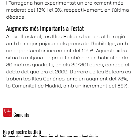
i Tarragona han experimentat un creixement més
moderat del 13% i el 9%, respectivament, en l'última
dècada.
Augments més importants a l'estat
A nivell estatal, les Illes Balears han estat la regió
amb la major pujada dels preus de l'habitatge, amb
un espectacular increment del 109%. Aquesta xifra
situa la mitjana de preu, també per un habitatge de
80 metres quadrats, en els 307.801 euros, gairebé el
doble del que era el 2009. Darrere de les Balears es
troben les Illes Canàries, amb un augment del 78%, i
la Comunitat de Madrid, amb un increment del 68%.
Comenta
Rep el nostre butlletí
El més destacat de Capgròs, al teu correu electrònic