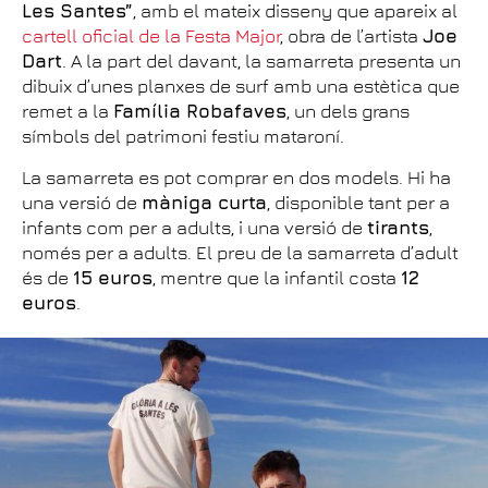
Les Santes”
, amb el mateix disseny que apareix al
cartell oficial de la Festa Major
, obra de l’artista
Joe
Dart
. A la part del davant, la samarreta presenta un
dibuix d’unes planxes de surf amb una estètica que
remet a la
Família Robafaves
, un dels grans
símbols del patrimoni festiu mataroní.
La samarreta es pot comprar en dos models. Hi ha
una versió de
màniga curta
, disponible tant per a
infants com per a adults, i una versió de
tirants
,
només per a adults. El preu de la samarreta d’adult
és de
15 euros
, mentre que la infantil costa
12
euros
.