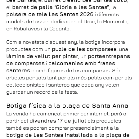
Les Santes
, el
barret d’estiu Les Santes 2026
,
el
barret de palla “Glòria a les Santes”
, la
polsera de tela Les Santes 2026
i diferents
models de tasses dedicades al Drac, la Momerota,
en Robafaves i la Geganta.
Com a novetats d’aquest any, la botiga incorpora
productes com un
puzle de les comparses
, una
làmina de vellut per pintar
, un
portaentrepans
de comparses
i
calcomanies amb frases
santeres
o amb figures de les comparses. Són
articles pensats tant per als més petits com per als
col·leccionistes i santeros que cada any volen
guardar un record de la festa.
Botiga física a la plaça de Santa Anna
La venda ha començat primer per internet, però a
partir del
divendres 17 de juliol
els productes
també es podran comprar presencialment a la
botiga de Les Santes instal·lada a la plaça de