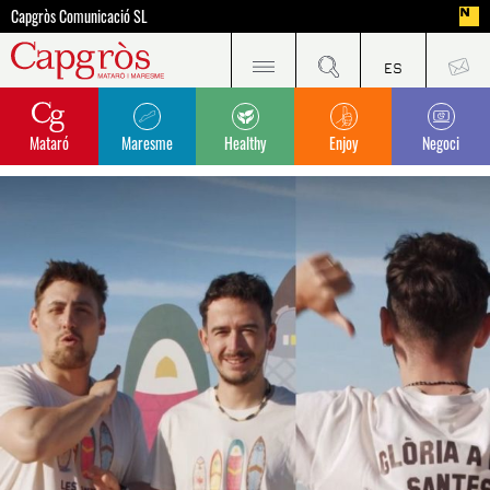
Capgròs Comunicació SL
Mataró
Maresme
Healthy
Enjoy
Negoci