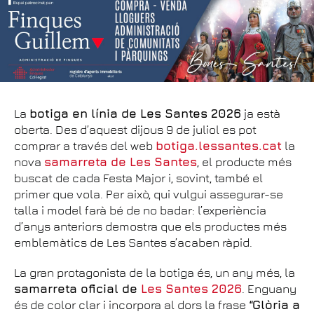
La
botiga en línia de Les Santes 2026
ja està
oberta. Des d’aquest dijous 9 de juliol es pot
comprar a través del web
botiga.lessantes.cat
la
nova
samarreta de Les Santes
, el producte més
buscat de cada Festa Major i, sovint, també el
primer que vola. Per això, qui vulgui assegurar-se
talla i model farà bé de no badar: l’experiència
d’anys anteriors demostra que els productes més
emblemàtics de Les Santes s’acaben ràpid.
La gran protagonista de la botiga és, un any més, la
samarreta oficial de
Les Santes 2026
. Enguany
és de color clar i incorpora al dors la frase
“Glòria a