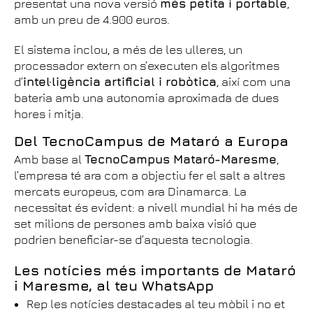
presentat una nova versió
més petita i portable
,
amb un preu de 4.900 euros.
El sistema inclou, a més de les ulleres, un
processador extern on s’executen els algoritmes
d’
intel·ligència artificial i robòtica
, així com una
bateria amb una autonomia aproximada de dues
hores i mitja.
Del TecnoCampus de Mataró a Europa
Amb base al
TecnoCampus Mataró-Maresme
,
l’empresa té ara com a objectiu fer el salt a altres
mercats europeus, com ara Dinamarca. La
necessitat és evident: a nivell mundial hi ha més de
set milions de persones amb baixa visió que
podrien beneficiar-se d’aquesta tecnologia.
Les notícies més importants de Mataró
i Maresme, al teu WhatsApp
Rep les notícies destacades al teu mòbil i no et