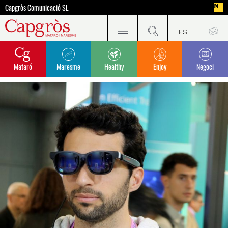
Capgròs Comunicació SL
Mataró
Maresme
Healthy
Enjoy
Negoci