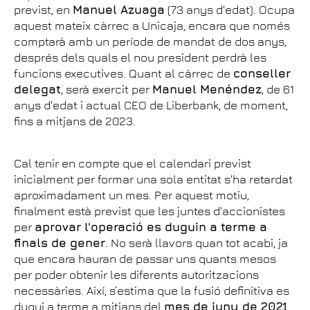
previst, en
Manuel Azuaga
(73 anys d'edat). Ocupa
aquest mateix càrrec a Unicaja, encara que només
comptarà amb un període de mandat de dos anys,
després dels quals el nou president perdrà les
funcions executives. Quant al càrrec de
conseller
delegat
, serà exercit per
Manuel Menéndez
, de 61
anys d'edat i actual CEO de Liberbank, de moment,
fins a mitjans de 2023.
Cal tenir en compte que el calendari previst
inicialment per formar una sola entitat s'ha retardat
aproximadament un mes. Per aquest motiu,
finalment està previst que les juntes d'accionistes
per
aprovar l'operació es duguin a terme a
finals de gener
. No serà llavors quan tot acabi, ja
que encara hauran de passar uns quants mesos
per poder obtenir les diferents autoritzacions
necessàries. Així, s’estima que la fusió definitiva es
dugui a terme a mitjans del
mes de juny de 2021