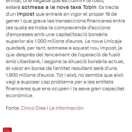
entitat, una vegada que es culmini la fusió,
estarà
sotmesa a la nova taxa Tobin
. Es tracta
d’un
impost
que entrarà en vigor el proper 18 de
gener i que grava les transaccions financeres entre
les quals es troba la compravenda d'accions
d'empreses amb una capitalització borsària
superior als 1.000 milions d'euros. La nova Unicaja
quedarà, per tant, sotmesa a aquest nou impost, ja
que després del tancament de l'operació de fusió
amb Liberbank, i segons la situació borsària actual,
el valor en borsa de l'entitat resultant serà d'uns
1.800 milions d'euros. Tot i això, no sembla que això
vagi a suposar cap problema per a les entitats
financeres que ens ocupen i la seva gran capacitat
econòmica.
Fonts:
Cinco Días
i
La Información