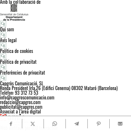
Amb la col·laboració de
Qui som
Avís legal
Política de cookies
Política de privacitat
Preferències de privacitat
Capgròs Comunicació, SL
Ronda President Irla,26 (Edifici Cenema) 08302 Mataró (Barcelona)
Telèfon: 93 312 73 53
info@capgroscomunicacio.com
redaccio@capgros.com
publicitat@capgros.com
Associat a l’àrea digital
Web auditada per OJD Interactive