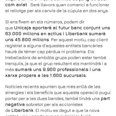
com aviat
. Serà llavors quan comenci a funcionar
el rellotge per als canvis de la cúpula en dos anys.
Si ens fixem en els números, podem dir
que
Unicaja aportarà al futur banc conjunt uns
63.000 milions en actius i Liberbank sumarà
uns 45.800 milions
. Per aquest motiu, cap client
registrat a alguna d’aquestes entitats bancàries
haurà de témer cap pèrdua ni problema. Els
treballadors de ambdós grups poden estar també
tranquils, ja que el grup resultant els mantindrà i a
més
sumarà uns 9.900 professionals i una
xarxa propera a les 1.600 sucursals.
Notícies recents apunten que més enllà de les
sinergies i els beneficis que aquesta operació pugui
portar per a les dues bandes, també tindrà una
part
negativa
sobretot per als accionistes
de
Liberbank
. El motiu es degut a que la nova