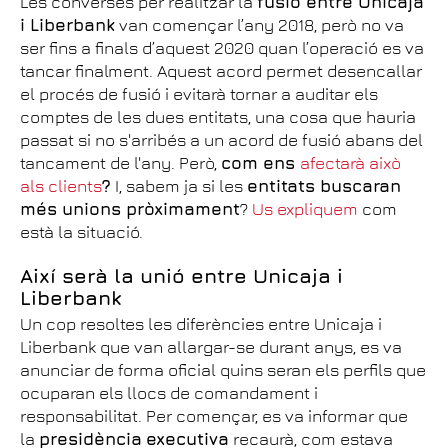
Les converses per realitzar la
fusió entre Unicaja
i Liberbank
van començar l’any 2018, però no va
ser fins a finals d’aquest 2020 quan l’operació es va
tancar finalment. Aquest acord permet desencallar
el procés de fusió i evitarà tornar a auditar els
comptes de les dues entitats, una cosa que hauria
passat si no s'arribés a un acord de fusió abans del
tancament de l'any. Però,
com ens
afectarà això
als clients
?
I, sabem ja si les
entitats buscaran
més unions pròximament
?
Us expliquem
com
està la situació.
Així serà la unió entre Unicaja i
Liberbank
Un cop resoltes les diferències entre Unicaja i
Liberbank que van allargar-se durant anys, es va
anunciar de forma oficial quins seran els perfils que
ocuparan els llocs de comandament i
responsabilitat. Per començar, es va informar que
la
presidència
executiva
recaurà, com estava