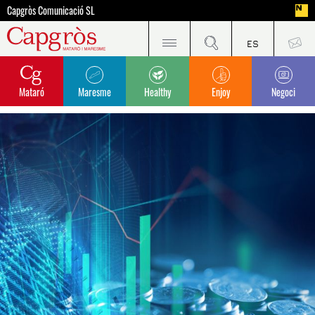
Capgròs Comunicació SL
Mataró
Maresme
Healthy
Enjoy
Negoci