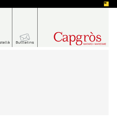
stellà
Butlletins