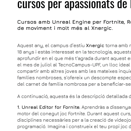
cursos per apassionats de 
Cursos amb Unreal Engine per Fortnite, R
de moviment i molt més al Xnergic.
Aquest any, el campus d’estiu
Xnergic
torna amb m
18 anys i estàs interessat en la tecnologia, aquest
aprofundir en el que més t'agrada durant aquest es
el mes de juliol al TecnoCampus-UPF, un lloc ideal 
compartir amb altres joves amb les mateixes inqui
famílies nombroses, s'ofereix un descompte espec
del carnet de família nombrosa per a beneficiar-se
A continuació, aquesta és la descripció detallada
1. Unreal Editor for Fornite.
Aprendràs a dissenyar
motor del conegut joc Fortnite. Durant aquest curs,
disciplines necessàries per a la creació de videojocs
programació. Imagina i construeix el teu propi joc d