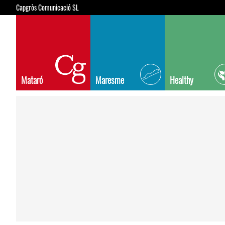
Capgròs Comunicació SL
Mataró
Maresme
Healthy