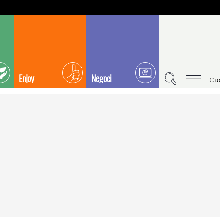
Enjoy
Negoci
Ca