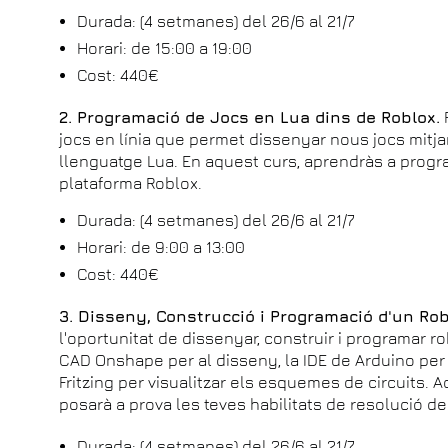
Durada: (4 setmanes) del 26/6 al 21/7
Horari: de 15:00 a 19:00
Cost: 440€
2. Programació de Jocs en Lua dins de Roblox.
jocs en línia que permet dissenyar nous jocs mit
llenguatge Lua. En aquest curs, aprendràs a progra
plataforma Roblox.
Durada: (4 setmanes) del 26/6 al 21/7
Horari: de 9:00 a 13:00
Cost: 440€
3. Disseny, Construcció i Programació d'un Ro
l'oportunitat de dissenyar, construir i programar ro
CAD Onshape per al disseny, la IDE de Arduino per 
Fritzing per visualitzar els esquemes de circuits.
posarà a prova les teves habilitats de resolució d
Durada: (4 setmanes) del 26/6 al 21/7