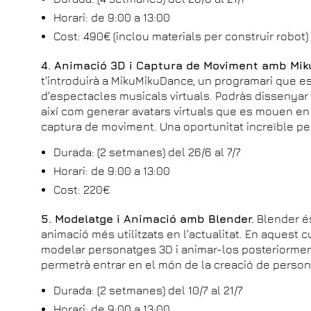
Horari: de 9:00 a 13:00
Cost: 490€ (inclou materials per construir robot)
4. Animació 3D i Captura de Moviment amb Mi
t'introduirà a MikuMikuDance, un programari que es 
d'espectacles musicals virtuals. Podràs dissenyar 
així com generar avatars virtuals que es mouen en 
captura de moviment. Una oportunitat increïble per
Durada: (2 setmanes) del 26/6 al 7/7
Horari: de 9:00 a 13:00
Cost: 220€
5. Modelatge i Animació amb Blender.
Blender és
animació més utilitzats en l'actualitat. En aquest c
modelar personatges 3D i animar-los posteriormen
permetrà entrar en el món de la creació de perso
Durada: (2 setmanes) del 10/7 al 21/7
Horari: de 9:00 a 13:00