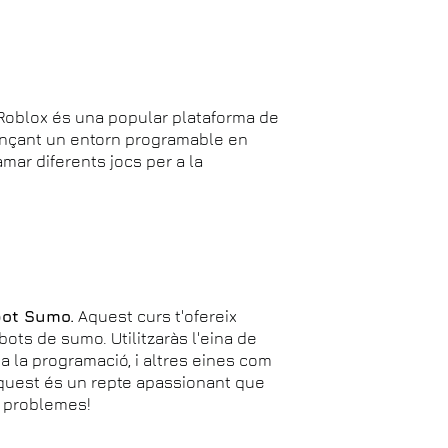
Roblox és una popular plataforma de
jançant un entorn programable en
mar diferents jocs per a la
bot Sumo.
Aquest curs t'ofereix
bots de sumo. Utilitzaràs l'eina de
a la programació, i altres eines com
 Aquest és un repte apassionant que
e problemes!