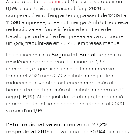
A causa de la
pandèmia
el Maresme va reduir un
6,5% el seu teixit empresarial l’any 2020 en
comparació amb l’any anterior, passant de 12.391 a
11.590 empreses, unes 801 menys. Amb tot, aquesta
reducció va ser força inferior a la mitjana de
Catalunya, on la xifra d’empreses es va contraure
un 7,9%, traduint-se en 20.480 empreses menys.
Les afiliacions a la
Seguretat Social
segons la
residència padronal van disminuir un 1,3%
interanual, el que significa que la comarca va
tancar el 2020 amb 2.427 afiliats menys. Una
reducció que va afectar lleugerament més els
homes i ha castigat més als afiliats menors de 30
anys (-6,1%). Al conjunt de Catalunya, la reducció
interanual de l’afiliació segons residència el 2020
va ser d’un 1,9%.
L’atur registrat va augmentar un 23,2%
respecte al 2019
i es va situar en 30.644 persones