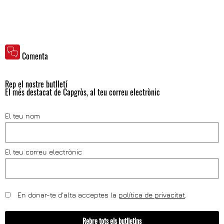
Comenta
Rep el nostre butlletí
El més destacat de Capgròs, al teu correu electrònic
El teu nom
El teu correu electrònic
En donar-te d'alta acceptes la
política de privacitat
.
Rebre tots els butlletins