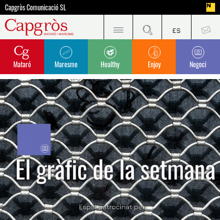
Capgròs Comunicació SL
Mataró
Maresme
Healthy
Enjoy
Negoci