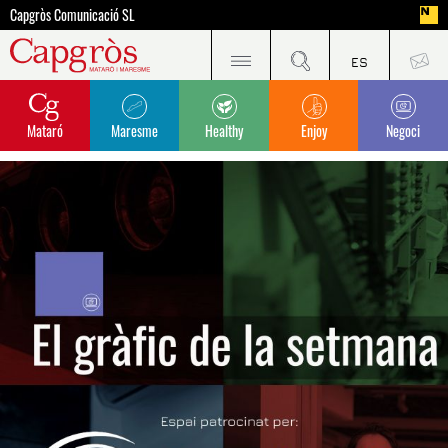
Capgròs Comunicació SL
Mataró
Maresme
Healthy
Enjoy
Negoci