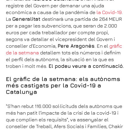
registre del Govern per demanar una ajuda
econòmica a causa de la pandèmia de
la Covid-19
.
La
Generalitat
destinarà una partida de 264 MEUR
per a pagar les subvencions, que seran de 2.000
euros per cada treballador per compte propi,
segons va detallar el vicepresident del Govern i
conseller d'Economia,
Pere Aragonès
. En el
gràfic
de la setmana
detallem tots els números i definim
el perfil dels autònoms, la situació en la que es
troben i molt més.
El podeu veure a continuació.
El gràfic de la setmana: els autònoms
més castigats per la Covid-19 a
Catalunya
"S'han rebut 116.000 sol·licituds dels autònoms que
més han patit l'impacte de la crisi de la covid-19 i
que complien els requisits", va assenyalar el
conseller de Treball, Afers Socials i Famílies, Chakir