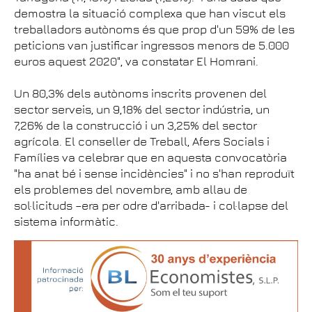
demostra la situació complexa que han viscut els
treballadors autònoms és que prop d'un 59% de les
peticions van justificar ingressos menors de 5.000
euros aquest 2020", va constatar El Homrani.
Un 80,3% dels autònoms inscrits provenen del
sector serveis, un 9,18% del sector indústria, un
7,26% de la construcció i un 3,25% del sector
agrícola. El conseller de Treball, Afers Socials i
Famílies va celebrar que en aquesta convocatòria
"ha anat bé i sense incidències" i no s'han reproduït
els problemes del novembre, amb allau de
sol·licituds –era per odre d'arribada- i col·lapse del
sistema informàtic.