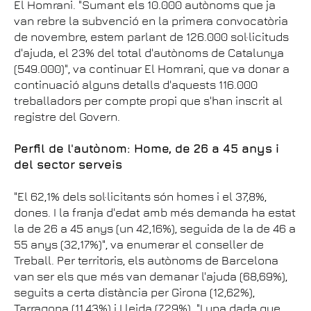
El Homrani. "Sumant els 10.000 autònoms que ja
van rebre la subvenció en la primera convocatòria
de novembre, estem parlant de 126.000 sol·licituds
d'ajuda, el 23% del total d'autònoms de Catalunya
(549.000)", va continuar El Homrani, que va donar a
continuació alguns detalls d'aquests 116.000
treballadors per compte propi que s'han inscrit al
registre del Govern.
Perfil de l'autònom: Home, de 26 a 45 anys i
del sector serveis
"El 62,1% dels sol·licitants són homes i el 37,8%,
dones. I la franja d'edat amb més demanda ha estat
la de 26 a 45 anys (un 42,16%), seguida de la de 46 a
55 anys (32,17%)", va enumerar el conseller de
Treball. Per territoris, els autònoms de Barcelona
van ser els que més van demanar l'ajuda (68,69%),
seguits a certa distància per Girona (12,62%),
Tarragona (11,43%) i Lleida (7,29%). "I una dada que