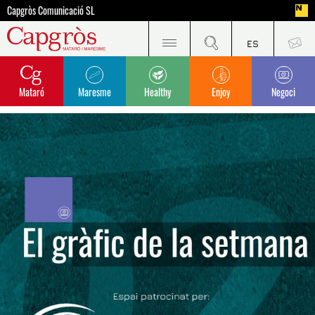
Capgròs Comunicació SL
Mataró
Maresme
Healthy
Enjoy
Negoci