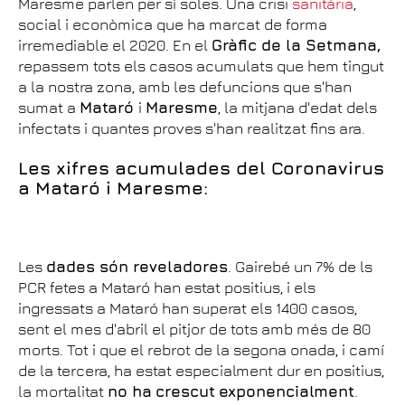
Maresme parlen per sí soles. Una crisi
sanitària
,
social i econòmica que ha marcat de forma
irremediable el 2020. En el
Gràfic de la Setmana,
repassem tots els casos acumulats que hem tingut
a la nostra zona, amb les defuncions que s'han
sumat a
Mataró
i
Maresme
, la mitjana d'edat dels
infectats i quantes proves s'han realitzat fins ara.
Les xifres acumulades del Coronavirus
a Mataró i Maresme:
Les
dades són reveladores
. Gairebé un 7% de ls
PCR fetes a Mataró han estat positius, i els
ingressats a Mataró han superat els 1400 casos,
sent el mes d'abril el pitjor de tots amb més de 80
morts. Tot i que el rebrot de la segona onada, i camí
de la tercera, ha estat especialment dur en positius,
la mortalitat
no ha
crescut
exponencialment
.