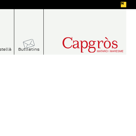
stellà
Butlletins