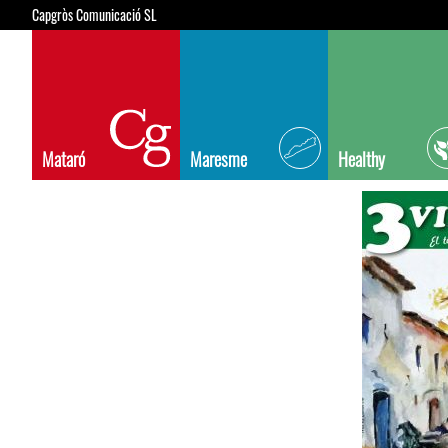
Capgròs Comunicació SL
Mataró
Maresme
Healthy