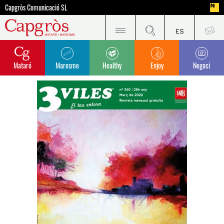
Capgròs Comunicació SL
Mataró
Maresme
Healthy
Enjoy
Negoci