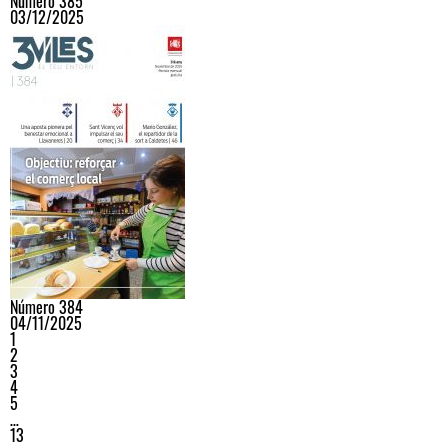
Número 385
03/12/2025
Número 384
04/11/2025
1
2
3
4
5
…
13