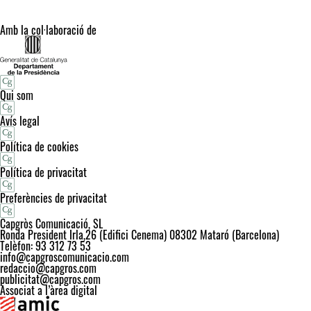
Amb la col·laboració de
Qui som
Avís legal
Política de cookies
Política de privacitat
Preferències de privacitat
Capgròs Comunicació, SL
Ronda President Irla,26 (Edifici Cenema) 08302 Mataró (Barcelona)
Telèfon: 93 312 73 53
info@capgroscomunicacio.com
redaccio@capgros.com
publicitat@capgros.com
Associat a l’àrea digital