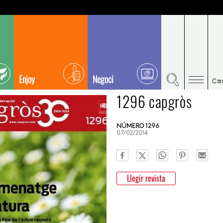
Enjoy
Negoci
Ca
1296 capgròs
NÚMERO 1296
07/02/2014
Llegir revista