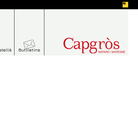
stellà
Butlletins