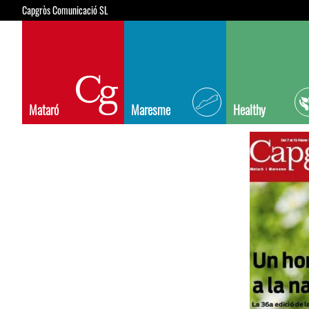
Capgròs Comunicació SL
Mataró
Maresme
Healthy