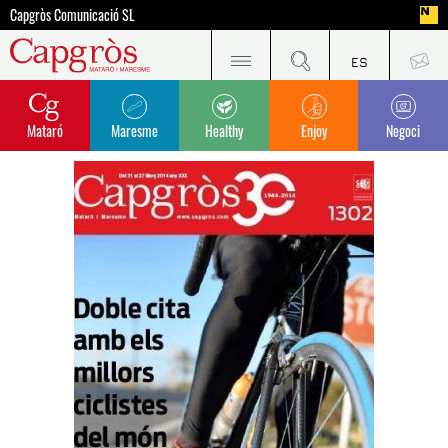
Capgròs Comunicació SL
Mataró
Maresme
Healthy
Enjoy
Negoci