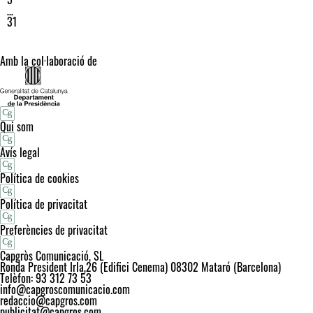
…
31
Amb la col·laboració de
Qui som
Avís legal
Política de cookies
Política de privacitat
Preferències de privacitat
Capgròs Comunicació, SL
Ronda President Irla,26 (Edifici Cenema) 08302 Mataró (Barcelona)
Telèfon: 93 312 73 53
info@capgroscomunicacio.com
redaccio@capgros.com
publicitat@capgros.com