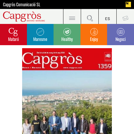
Capgròs Comunicació SL
Mataró
Maresme
Healthy
Enjoy
Negoci