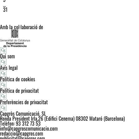
…
31
Amb la col·laboració de
Qui som
Avís legal
Política de cookies
Política de privacitat
Preferències de privacitat
Capgròs Comunicació, SL
Ronda President Irla,26 (Edifici Cenema) 08302 Mataró (Barcelona)
Telèfon: 93 312 73 53
info@capgroscomunicacio.com
redaccio@capgros.com
publicitat@capgros.com