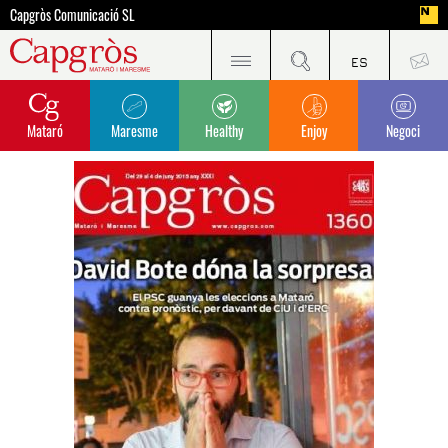
Capgròs Comunicació SL
Mataró
Maresme
Healthy
Enjoy
Negoci