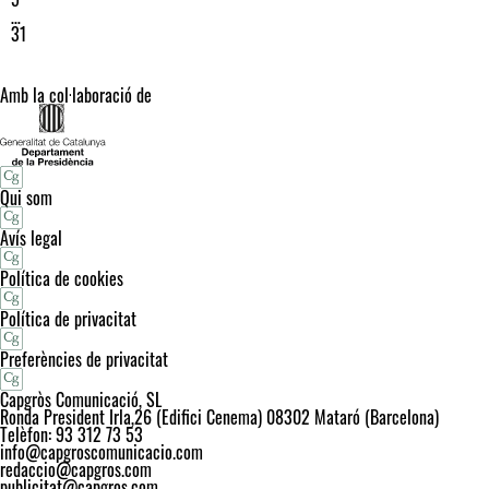
…
31
Amb la col·laboració de
Qui som
Avís legal
Política de cookies
Política de privacitat
Preferències de privacitat
Capgròs Comunicació, SL
Ronda President Irla,26 (Edifici Cenema) 08302 Mataró (Barcelona)
Telèfon: 93 312 73 53
info@capgroscomunicacio.com
redaccio@capgros.com
publicitat@capgros.com