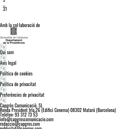
…
31
Amb la col·laboració de
Qui som
Avís legal
Política de cookies
Política de privacitat
Preferències de privacitat
Capgròs Comunicació, SL
Ronda President Irla,26 (Edifici Cenema) 08302 Mataró (Barcelona)
Telèfon: 93 312 73 53
info@capgroscomunicacio.com
redaccio@capgros.com
publicitat@capgros.com