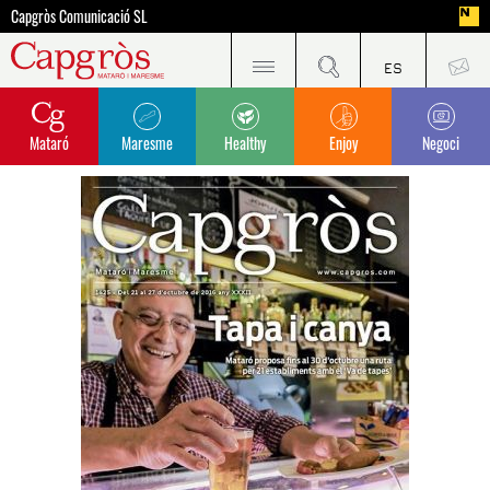
Capgròs Comunicació SL
Mataró
Maresme
Healthy
Enjoy
Negoci