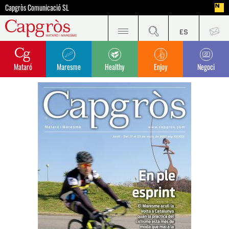
Capgròs Comunicació SL
Mataró
Maresme
Healthy
Enjoy
Negoci