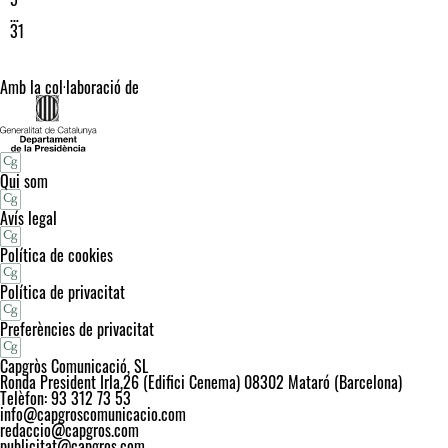
…
31
Amb la col·laboració de
Qui som
Avís legal
Política de cookies
Política de privacitat
Preferències de privacitat
Capgròs Comunicació, SL
Ronda President Irla,26 (Edifici Cenema) 08302 Mataró (Barcelona)
Telèfon: 93 312 73 53
info@capgroscomunicacio.com
redaccio@capgros.com
publicitat@capgros.com