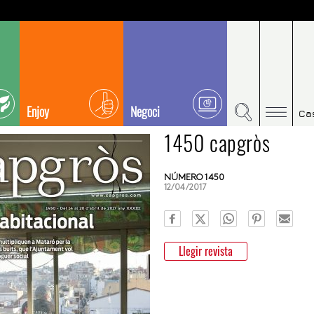
Enjoy
Negoci
Ca
1450 capgròs
NÚMERO 1450
12/04/2017
Llegir revista