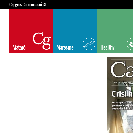
Capgròs Comunicació SL
Mataró
Maresme
Healthy