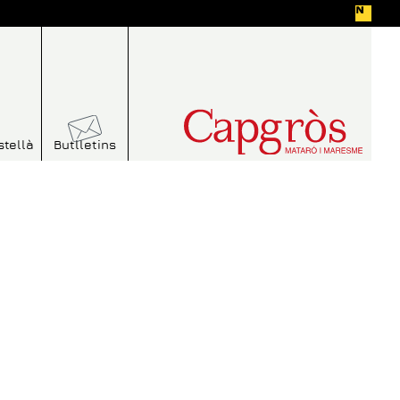
stellà
Butlletins