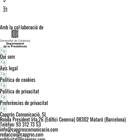
…
31
Amb la col·laboració de
Qui som
Avís legal
Política de cookies
Política de privacitat
Preferències de privacitat
Capgròs Comunicació, SL
Ronda President Irla,26 (Edifici Cenema) 08302 Mataró (Barcelona)
Telèfon: 93 312 73 53
info@capgroscomunicacio.com
redaccio@capgros.com
publicitat@capgros.com