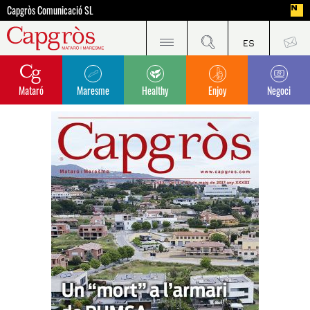
Capgròs Comunicació SL
Mataró
Maresme
Healthy
Enjoy
Negoci