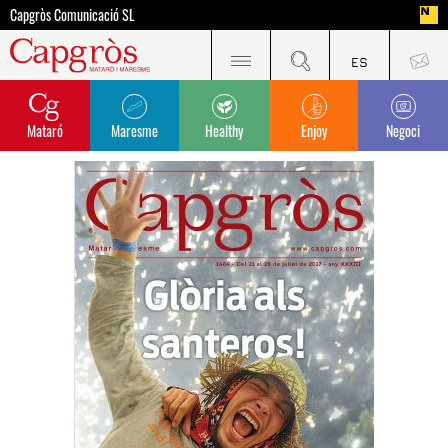
Capgròs Comunicació SL
Mataró
Maresme
Healthy
Enjoy
Negoci