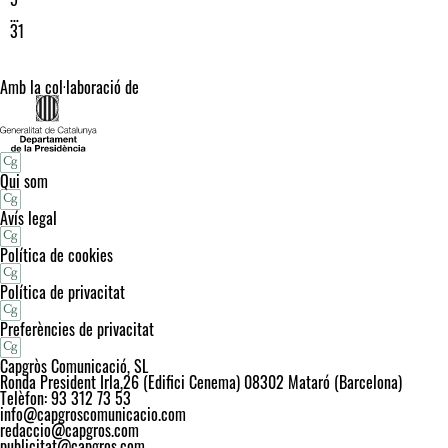
…
31
Amb la col·laboració de
Qui som
Avís legal
Política de cookies
Política de privacitat
Preferències de privacitat
Capgròs Comunicació, SL
Ronda President Irla,26 (Edifici Cenema) 08302 Mataró (Barcelona)
Telèfon: 93 312 73 53
info@capgroscomunicacio.com
redaccio@capgros.com
publicitat@capgros.com