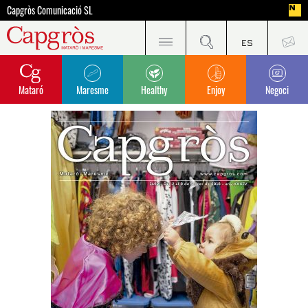
Capgròs Comunicació SL
Mataró
Maresme
Healthy
Enjoy
Negoci