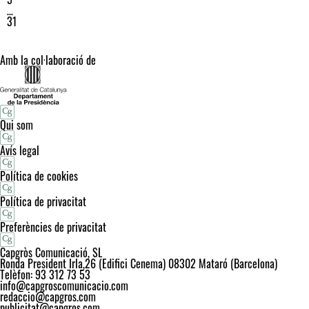
…
31
Amb la col·laboració de
Qui som
Avís legal
Política de cookies
Política de privacitat
Preferències de privacitat
Capgròs Comunicació, SL
Ronda President Irla,26 (Edifici Cenema) 08302 Mataró (Barcelona)
Telèfon: 93 312 73 53
info@capgroscomunicacio.com
redaccio@capgros.com
publicitat@capgros.com