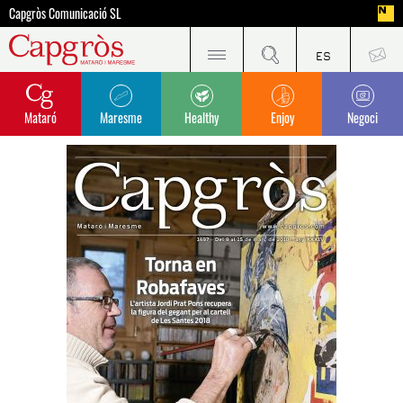
Capgròs Comunicació SL
Mataró
Maresme
Healthy
Enjoy
Negoci