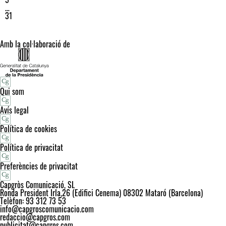
…
31
Amb la col·laboració de
Qui som
Avís legal
Política de cookies
Política de privacitat
Preferències de privacitat
Capgròs Comunicació, SL
Ronda President Irla,26 (Edifici Cenema) 08302 Mataró (Barcelona)
Telèfon: 93 312 73 53
info@capgroscomunicacio.com
redaccio@capgros.com
publicitat@capgros.com