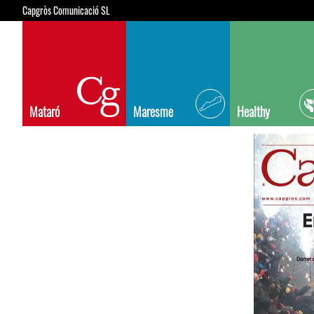
Capgròs Comunicació SL
Mataró
Maresme
Healthy