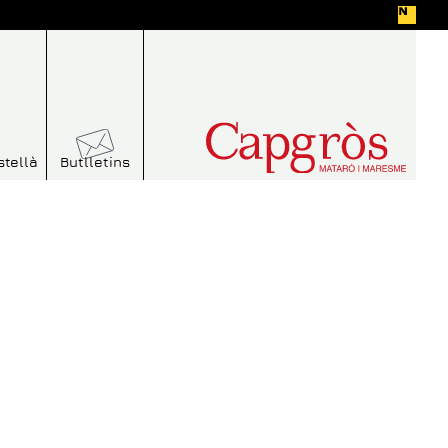
stellà
Butlletins