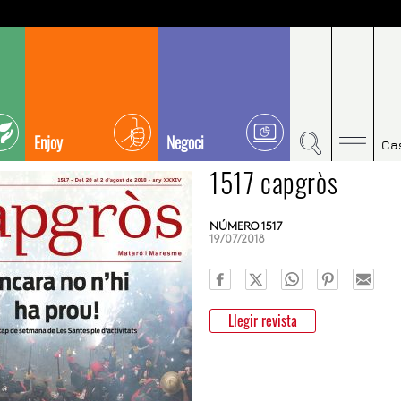
Enjoy
Negoci
Ca
1517 capgròs
NÚMERO 1517
19/07/2018
Llegir revista